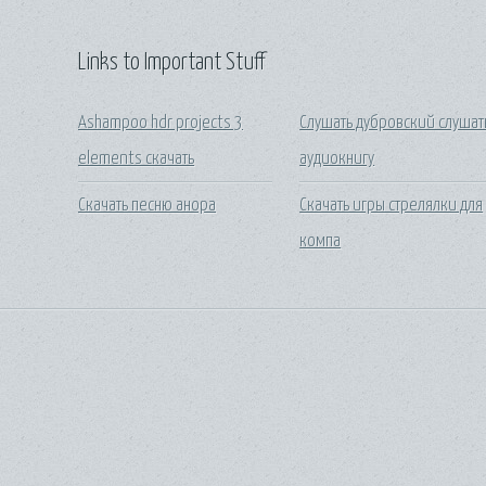
Links to Important Stuff
Ashampoo hdr projects 3
Слушать дубровский слушат
elements скачать
аудиокнигу
Скачать песню анора
Скачать игры стрелялки для
компа