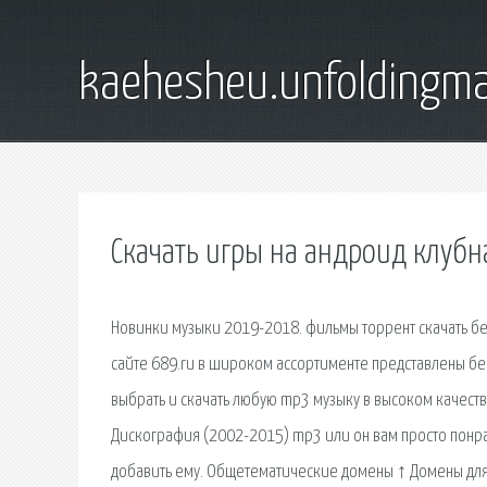
kaehesheu.unfoldingma
Скачать игры на андроид клуб
Новинки музыки 2019-2018. фильмы торрент скачать бес
сайте 689.ru в широком ассортименте представлены бе
выбрать и скачать любую mp3 музыку в высоком качеств
Дискография (2002-2015) mp3 или он вам просто понр
добавить ему. Общетематические домены ↑ Домены для 