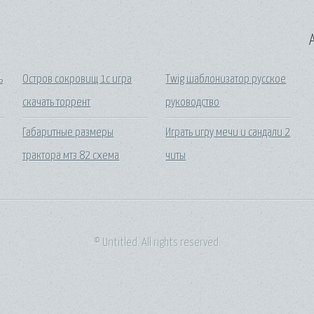
A
ь
Остров сокровищ 1с игра
Twig шаблонизатор русское
скачать торрент
руководство
Габаритные размеры
Играть игру мечи и сандали 2
трактора мтз 82 схема
читы
© Untitled. All rights reserved.