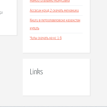
Мамбо итальяно минусовка
Ассасин крид 2 скачать механики
çu
Книги в петропавловске казахстан
купить
Читы скачать на кс 1 6
Links