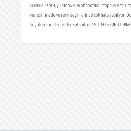
именно карты, у которых на оборотной стороне есть штрих
yerleştirmede ve renk seçimlerinde çok hata yapılıyor. O
büyük oranda kırlentlere atabiliriz. СМОТРЕТЬ КИНО ОНЛ