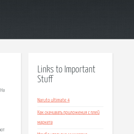
Links to Important
Stuff
 На
Naruto ultimate 4
Как скачивать приложения с плей
маркета
яют