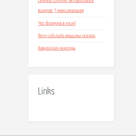
Скачать торрент активировать
виндовс 7 максимальная
Чпс формула в excel
Лего собирать машины скачать
Кавказская аккорды
Links