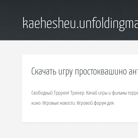
kaehesheu.unfoldingma
Скачать игру простоквашино ан
Свободный Трррент Трекер. Качай игры и фильмы торрен
кино. Игровые новости. Игровой форум для.