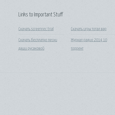
Links to Important Stuff
Скачать screenrec trial
Скачать игры тотал вар
Скачать бесплатно песни
Журнал радио 2014 10
даши русаковой
торрент