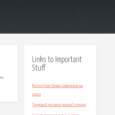
Links to Important
Stuff
нки
Росгосстрах бланк заявление на
осаго
Трудовой договор ночной сторож