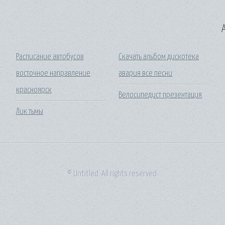
A
Расписание автобусов
Скачать альбом дискотека
восточное направление
авария все песни
красноярск
Велосипедист презентация
Лик тьмы
© Untitled. All rights reserved.