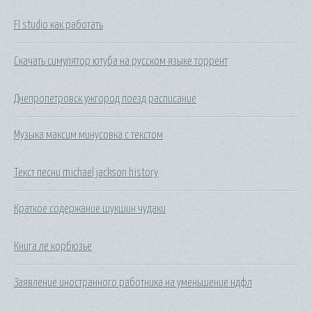
Fl studio как работать
Скачать симулятор ютуба на русском языке торрент
Днепропетровск ужгород поезд расписание
Музыка максим минусовка с текстом
Текст песни michael jackson history
Краткое содержание шукшин чудаки
Книга ле корбюзье
Заявление иностранного работника на уменьшение ндфл