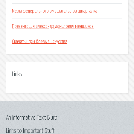
Меры федерального вмешательства шпаргалка
Презентация александр данилович меншиков
Скачать игры боевые искусства
Links
An Informative Text Blurb
Links to Important Stuff