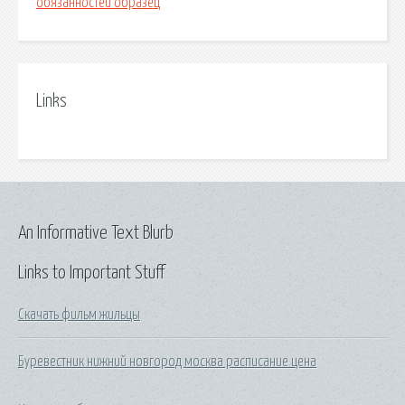
обязанностей образец
Links
An Informative Text Blurb
Links to Important Stuff
Скачать фильм жильцы
Буревестник нижний новгород москва расписание цена