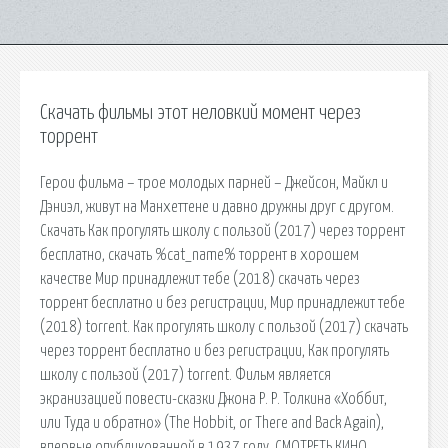
Скачать фильмы этот неловкий момент через
торрент
Герои фильма – трое молодых парней – Джейсон, Майкл и
Дэниэл, живут на Манхеттене и давно дружны друг с другом.
Скачать Как прогулять школу с пользой (2017) через торрент
бесплатно, скачать %cat_name% торрент в хорошем
качестве Мир принадлежит тебе (2018) скачать через
торрент бесплатно и без регистрации, Мир принадлежит тебе
(2018) torrent. Как прогулять школу с пользой (2017) скачать
через торрент бесплатно и без регистрации, Как прогулять
школу с пользой (2017) torrent. Фильм является
экранизацией повести-сказки Джона Р. Р. Толкина «Хоббит,
или Туда и обратно» (The Hobbit, or There and Back Again),
впервые опубликованной в 1937 году. СМОТРЕТЬ КИНО