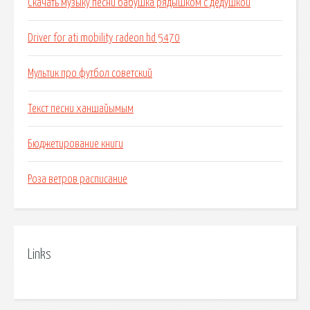
Скачать музыку песни бабушка рядышком с дедушкой
Driver for ati mobility radeon hd 5470
Мультик про футбол советский
Текст песни ханшайымым
Бюджетирование книги
Роза ветров расписание
Links