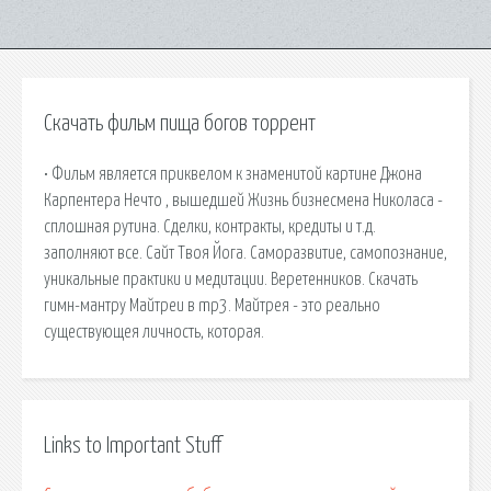
Скачать фильм пища богов торрент
• Фильм является приквелом к знаменитой картине Джона
Карпентера Нечто , вышедшей Жизнь бизнесмена Николаса -
сплошная рутина. Сделки, контракты, кредиты и т.д.
заполняют все. Сайт Твоя Йога. Саморазвитие, самопознание,
уникальные практики и медитации. Веретенников. Скачать
гимн-мантру Майтреи в mp3. Майтрея - это реально
существующея личность, которая.
Links to Important Stuff