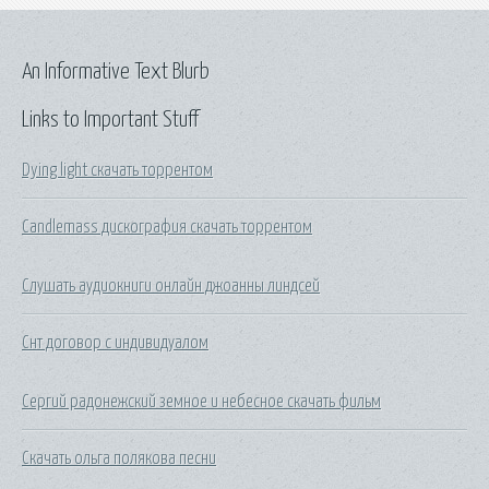
An Informative Text Blurb
Links to Important Stuff
Dying light скачать торрентом
Candlemass дискография скачать торрентом
Слушать аудиокниги онлайн джоанны линдсей
Снт договор с индивидуалом
Сергий радонежский земное и небесное скачать фильм
Скачать ольга полякова песни