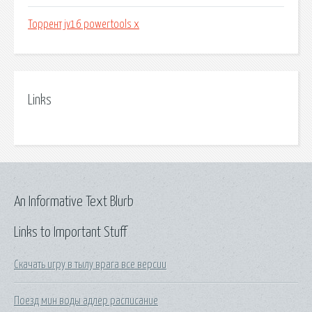
Торрент jv16 powertools x
Links
An Informative Text Blurb
Links to Important Stuff
Скачать игру в тылу врага все версии
Поезд мин воды адлер расписание