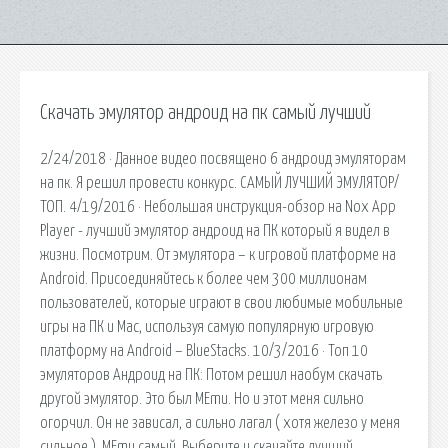
Скачать эмулятор андроид на пк самый лучший
2/24/2018 · Данное видео посвящено 6 андроид эмуляторам
на пк. Я решил провести конкурс. САМЫЙ ЛУЧШИЙ ЭМУЛЯТОР/
ТОП. 4/19/2016 · Небольшая инструкция-обзор на Nox App
Player - лучший эмулятор андроид на ПК который я видел в
жизни. Посмотрим. От эмулятора – к игровой платформе на
Android. Присоединяйтесь к более чем 300 миллионам
пользователей, которые играют в свои любимые мобильные
игры на ПК и Mac, используя самую популярную игровую
платформу на Android – BlueStacks. 10/3/2016 · Топ 10
эмуляторов Андроид на ПК: Потом решил наобум скачать
другой эмулятор. Это был MEmu. Но и этот меня сильно
огорчил. Он не зависал, а сильно лагал ( хотя железо у меня
сильное ). MEmu самый. Выберите и скачайте лучший