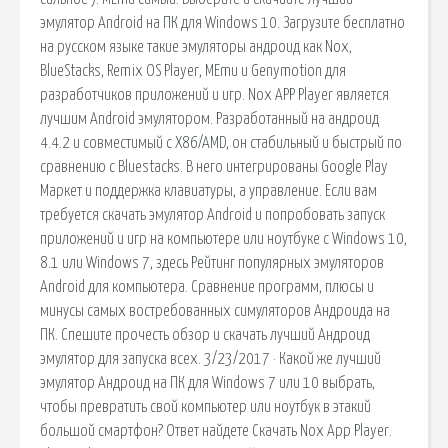
эмулятор Android на ПК для Windows 10. Загрузите бесплатно
на русском языке такие эмуляторы андроид как Nox,
BlueStacks, Remix OS Player, MEmu и Genymotion для
разработчиков приложений и игр. Nox APP Player является
лучшим Android эмулятором. Разработанный на андроид
4.4.2 и совместимый с X86/AMD, он стабильный и быстрый по
сравнению с Bluestacks. В него интегрированы Google Play
Маркет и поддержка клавиатуры, а управление. Если вам
требуется скачать эмулятор Android и попробовать запуск
приложений и игр на компьютере или ноутбуке с Windows 10,
8.1 или Windows 7, здесь Рейтинг популярных эмуляторов
Android для компьютера. Сравнение программ, плюсы и
минусы самых востребованных симуляторов Андроида на
ПК. Спешите прочесть обзор и скачать лучший Андроид
эмулятор для запуска всех. 3/23/2017 · Какой же лучший
эмулятор Андроид на ПК для Windows 7 или 10 выбрать,
чтобы превратить свой компьютер или ноутбук в этакий
большой смартфон? Ответ найдете Скачать Nox App Player.