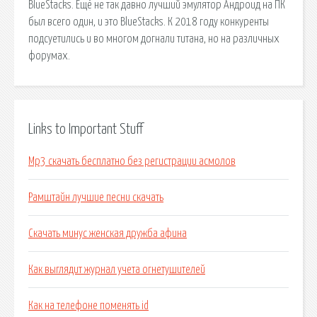
BlueStacks. Ещё не так давно лучший эмулятор Андроид на ПК
был всего один, и это BlueStacks. К 2018 году конкуренты
подсуетились и во многом догнали титана, но на различных
форумах.
Links to Important Stuff
Mp3 скачать бесплатно без регистрации асмолов
Рамштайн лучшие песни скачать
Скачать минус женская дружба афина
Как выглядит журнал учета огнетушителей
Как на телефоне поменять id