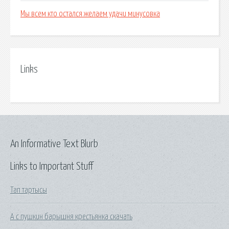
Мы всем кто остался желаем удачи минусовка
Links
An Informative Text Blurb
Links to Important Stuff
Тап тартысы
А с пушкин барышня крестьянка скачать