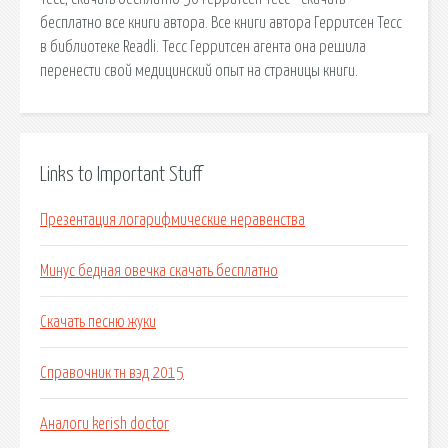
бесплатно все книги автора. Все книги автора Герритсен Тесс
в библиотеке Readli. Тесс Герритсен агента она решила
перенести свой медицинский опыт на страницы книги.
Links to Important Stuff
Презентация логарифмические неравенства
Минус бедная овечка скачать бесплатно
Скачать песню жуки
Справочник тн вэд 2015
Аналоги kerish doctor