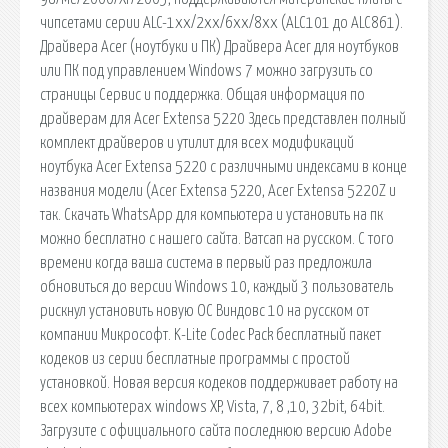
чипсетами серии ALC-1xx/2xx/6xx/8xx (ALC101 до ALC861).
Драйвера Acer (ноутбуки и ПК) Драйвера Acer для ноутбуков
или ПК под управлением Windows 7 можно загрузить со
страницы Сервис и поддержка. Общая информация по
драйверам для Acer Extensa 5220 Здесь представлен полный
комплект драйверов и утилит для всех модификаций
ноутбука Acer Extensa 5220 с различными индексами в конце
названия модели (Acer Extensa 5220, Acer Extensa 5220Z и
так. Скачать WhatsApp для компьютера и установить на пк
можно бесплатно с нашего сайта. Ватсап на русском. С того
времени когда ваша система в первый раз предложила
обновиться до версии Windows 10, каждый 3 пользователь
рискнул установить новую ОС Виндовс 10 на русском от
компании Микрософт. K-Lite Codec Pack бесплатный пакет
кодеков из серии бесплатные программы с простой
установкой. Новая версия кодеков поддерживает работу на
всех компьютерах windows XP, Vista, 7, 8 ,10, 32bit, 64bit.
Загрузите с официального сайта последнюю версию Adobe