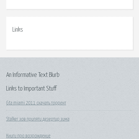
Links
An Informative Text Blurb
Links to Important Stuff
Gta miami 2011 скачать торрент
Stalker зов припяти дезертир зима
Книги про возрождение