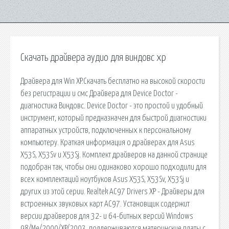
Скачать драйвера аудио для виндовс хр
Драйвера для Win XP.Скачать бесплатно на высокой скорости
без регистрации и смс Драйвера для Device Doctor -
диагностика Виндовс. Device Doctor - это простой и удобный
инструмент, который предназначен для быстрой диагностики
аппаратных устройств, подключенных к персональному
компьютеру. Краткая информация о драйверах для Asus
X53S, X53Sv и X53Sj. Комплект драйверов на данной странице
подобран так, чтобы они одинаково хорошо подходили для
всех комплектаций ноутбуков Asus X53S, X53Sv, X53Sj и
других из этой серии. Realtek AC97 Drivers XP - Драйверы для
встроенных звуковых карт AC97. Установщик содержит
версии драйверов для 32- и 64-битных версий Windows
98/Me/2000/XP/2003, поддерживаются материнские платы с