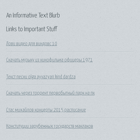
An Informative Text Blurb
Links to Important Stuff
Лови видео для виндовс 10
Скачать музыку из кинофильма офицеры 1971
Текст песни olga ayvazyan kind dardza
Скачать через торрент первобытный парк на пк
Стас михайлов концерты 2015 расписание
Конституции зарубежных государств маклаков