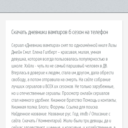
Скачать дневники вампиров 6 сезон на телефон
Сериал «Дневники вампира» снят по одноимённой книге Лизы
Джейн Смит. Елена Гилберт – красивая, милая, умная
девушка, которая всегда пользовалась популярностью в
школе. Хэйли - чуть ли не самый паршивый человек в ДВ.
Втерлась в доверие к людям, стала им другом, дала обрести
свободу, а потом отправила на смерть. На сайте собрание
лучших сериалов и ВСЕХ их сезонов. Не только зарубежные,
но и отечественные сериалы. Просмотр онлайн сериалов
стал намного удобнее. Книжное братство Помощь и контакты;
Книжная полка; Блоги; Форумы. Ссылка для поиска.
Найденное название. Название рус. Год. imdb / Описание с
сайта. Скачать / Комментарий. Жили-были три девицы, да и
сейчас здравствуют, и умные, и красивые, и хозяйственные, а