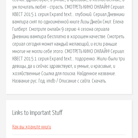
уж почитать любят - страсть. СМОТРЕТЬ КИНО ОНЛАЙН! Сериал:
КВЕСТ 2015 1 серия Expand text… глубокий. Сериал Дневники
вампира снят по одноимённой книге Лизы Джейн Смит. Елена
Гилберт. Смотрите онлайн 9 серию 4 сезона сериала
Дневники вампира бесплатно в хорошем качестве. Смотреть
сериал сегодня может каждый желающий, и если раньше
многие не могли себе этого. СМОТРЕТЬ КИНО ОНЛАЙН! Сериал:
КВЕСТ 2015 1 серия Expand text… тодоренко. Жили-были три
девицы, да и сейчас здравствуют, и умные, и красивые, и
хозяйственные Ссылка для поиска. Найденное название.
Название рус. Год. imdb / Описание с сайта. Скачать.
Links to Important Stuff
Как вы храните книги