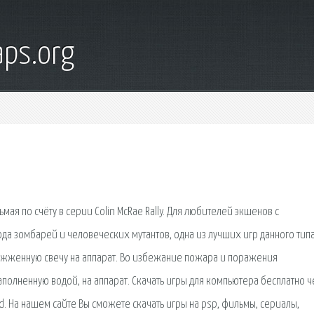
ps.org
мая по счёту в серии Colin McRae Rally. Для любителей экшенов с
да зомбарей и человеческих мутантов, одна из лучших игр данного типа
ть зажженную свечу на аппарат. Во избежание пожара и поражения
 наполненную водой, на аппарат. Скачать игры для компьютера бесплатно 
ad. На нашем сайте Вы сможете скачать игры на psp, фильмы, сериалы,