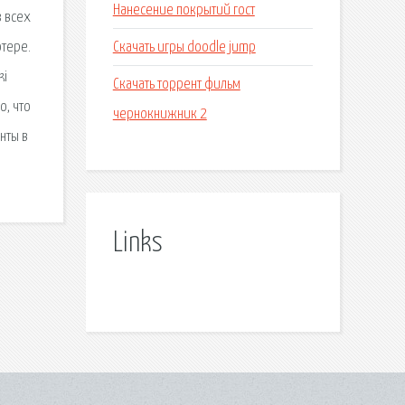
Нанесение покрытий гост
з всех
Скачать игры doodle jump
ютере.
ki
Скачать торрент фильм
о, что
чернокнижник 2
нты в
Links