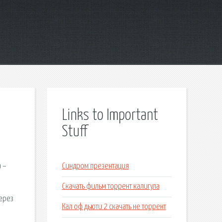
Links to Important
Stuff
 –
Синдром презентация
Скачать фильм торрент калигула
через
Кал оф дьюти 2 скачать не торрент