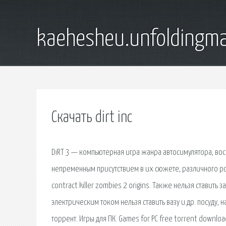
kaehesheu.unfoldingma
Скачать dirt inc
DiRT 3 — компьютерная игра жанра автосимулятора, вось
непременным присутствием в их сюжете, различного ро
contract killer zombies 2 origins. Также нельзя стави
электрическим током нельзя ставить вазу и др. посуду,
торрент. Игры для ПК. Games for PC free torrent downlo