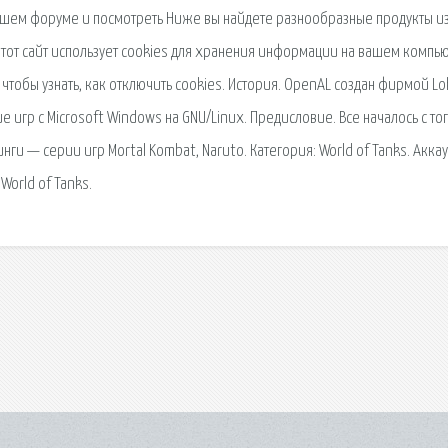
нашем форуме и посмотреть Ниже вы найдете разнообразные продукты и
 Этот сайт использует cookies для хранения информации на вашем компь
чтобы узнать, как отключить cookies. История. OpenAL создан фирмой Lo
 игр с Microsoft Windows на GNU/Linux. Предисловие. Все началось с тог
ги — серии игр Mortal Kombat, Naruto. Категория: World of Tanks. Аккау
World of Tanks.