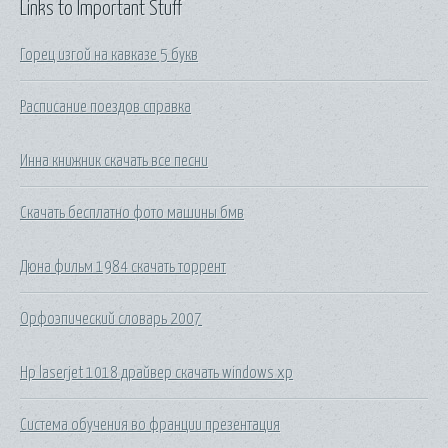
Links to Important Stuff
Горец изгой на кавказе 5 букв
Расписание поездов справка
Инна книжник скачать все песни
Скачать бесплатно фото машины бмв
Дюна фильм 1984 скачать торрент
Орфоэпический словарь 2007
Hp laserjet 1018 драйвер скачать windows xp
Система обучения во франции презентация