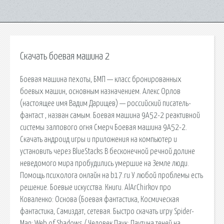
Скачать боевая машина 2
Боевая машина пехоты, БМП — класс бронированных
боевых машин, основным назначением. Алекс Орлов
(настоящее имя Вадим Дарищев) — российский писатель-
фантаст , назван самым. Боевая машина 9А52-2 реактивной
системы залпового огня Смерч Боевая машина 9А52-2.
Скачать андроид игры и приложения на компьютер и
установить через BlueStacks В бесконечной речной долине
неведомого мира пробудились умершие на Земле люди.
Помощь психолога онлайн на b17.ru У любой проблемы есть
решение. Боевые искусства. Книги. AlArChirkov про
Коваленко: Основа (Боевая фантастика, Космическая
фантастика, Самиздат, сетевая. Быстро скачать игру Spider-
Man: Web of Shadows / Человек Паук: Паутина теней на