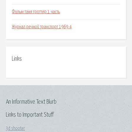
Фильм таня гроттер 1 часть
Журнал речной транспорт 1969 4
Links
An Informative Text Blurb
Links to Important Stuff
3d shooter