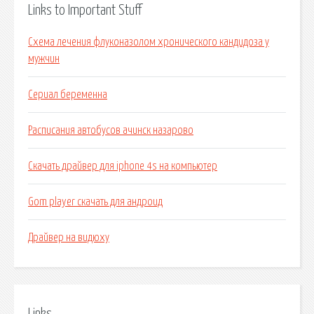
Links to Important Stuff
Схема лечения флуконазолом хронического кандидоза у
мужчин
Сериал беременна
Расписания автобусов ачинск назарово
Скачать драйвер для iphone 4s на компьютер
Gom player скачать для андроид
Драйвер на видюху