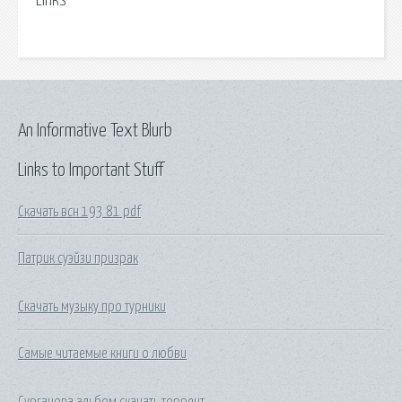
Links
An Informative Text Blurb
Links to Important Stuff
Скачать всн 193 81 pdf
Патрик суэйзи призрак
Скачать музыку про турники
Самые читаемые книги о любви
Сурганова альбом скачать торрент