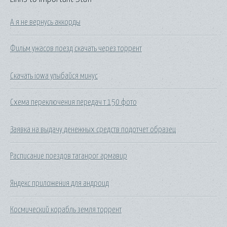
А я не вернусь аккорды
Фильм ужасов поезд скачать через торрент
Скачать iowa улыбайся минус
Схема переключения передач т 150 фото
Заявка на выдачу денежных средств подотчет образец
Расписание поездов таганрог армавир
Яндекс приложения для андроид
Космический корабль земля торрент