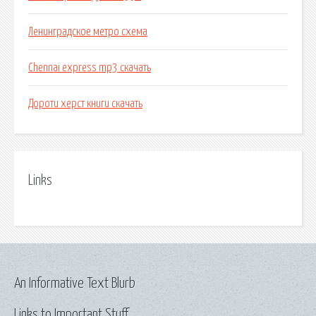
Ленинградское метро схема
Chennai express mp3 скачать
Дороти херст книги скачать
Links
An Informative Text Blurb
Links to Important Stuff