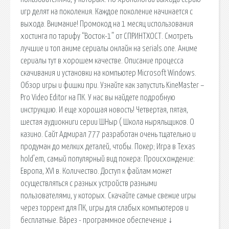
игр делят на поколения. Каждое поколение начинается с
выхода. Внимание! Промокод на 1 месяц использования
хостинга по тарифу “Восток-1” от СПРИНТХОСТ. Смотреть
лучшие и топ аниме сериалы онлайн на serials.one. Аниме
сериалы тут в хорошем качестве. Описание процесса
скачивания и установки на компьютер Microsoft Windows.
Обзор игры и фишки при. Узнайте как запустить KineMaster –
Pro Video Editor на ПК. У нас вы найдете подробную
инструкцию. И еще хорошая новость! Четвертая, пятая,
шестая аудиокниги серии ШНыр ( Школа ныряльщиков. О
казино. Сайт Адмирал 777 разработан очень тщательно и
продуман до мелких деталей, чтобы. Покер; Игра в Texas
hold’em, самый популярный вид покера: Происхождение:
Европа, XVI в. Количество. Доступ к файлам может
осуществляться с разных устройств разными
пользователями, у которых. Скачайте самые свежие игры
через торрент для ПК, игры для слабых компьютеров и
бесплатные. Ва́рез - программное обеспечение ↓