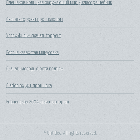
Плешаков новицкая окружающий мир 3 класс решебник
Скачать торрент про с ключом
Успех фильм скачать торрент
Россия казахстан минусовка
Скачать мелодию рота подъем
Clarion nx501 прошивка
Eminem aka 2004 скачать торрент
© Untitled. All rights reserved.