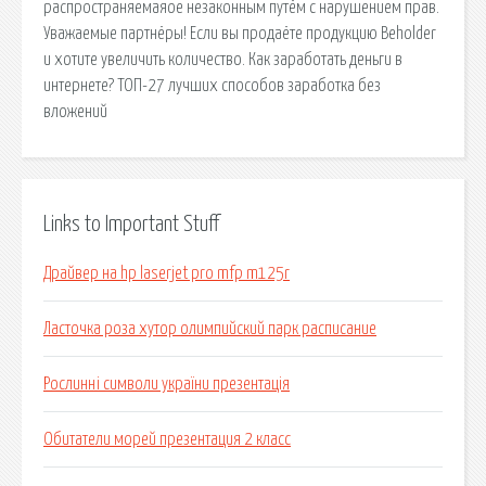
распространяемаяое незаконным путём с нарушением прав.
Уважаемые партнёры! Если вы продаёте продукцию Beholder
и хотите увеличить количество. Как заработать деньги в
интернете? ТОП-27 лучших способов заработка без
вложений
Links to Important Stuff
Драйвер на hp laserjet pro mfp m125r
Ласточка роза хутор олимпийский парк расписание
Рослинні символи україни презентація
Обитатели морей презентация 2 класс