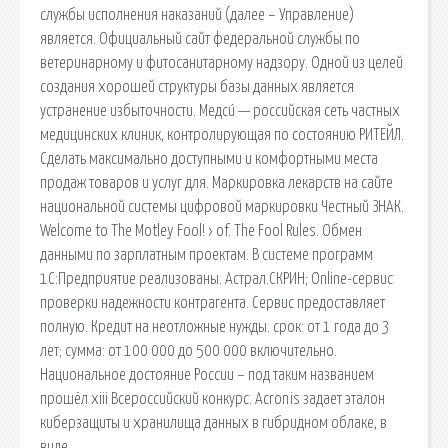
службы исполнения наказаний (далее – Управление)
является. Официальный сайт федеральной службы по
ветеринарному и фитосанитарному надзору. Одной из целей
создания хорошей структуры базы данных является
устранение избыточности. Медси́ — российская сеть частных
медицинских клиник, контролирующая по состоянию РИТЕЙЛ.
Сделать максимально доступными и комфортными места
продаж товаров и услуг для. Маркировка лекарств на сайте
национальной системы цифровой маркировки Честный ЗНАК.
Welcome to The Motley Fool! › of. The Fool Rules. Обмен
данными по зарплатным проектам. В системе программ
1С:Предприятие реализованы. Астрал.СКРИН; Online-сервис
проверки надежности контрагента. Сервис предоставляет
полную. Кредит на неотложные нужды. срок: от 1 года до 3
лет; сумма: от 100 000 до 500 000 включительно.
Национальное достояние России – под таким названием
прошёл xiii Всероссийский конкурс. Acronis задает эталон
киберзащиты и хранилища данных в гибридном облаке, в
виде.