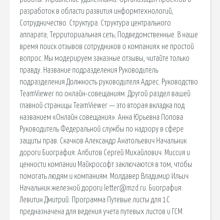
разработок в области развития информтехнологий,
Сотрудничество. Структура. Структура центрального
аппарата; Территориальная сеть; Подведомственные. В наше
время поиск отзывов сотрудников о компаниях не простой
вопрос. Мы модерируем заказные отзывы, читайте только
правду. Название подразделения Руководитель
подразделения Должность руководителя Адрес. Руководство
TeamViewer по онлайн-совещаниям. Другой раздел вашей
главной страницы TeamViewer — это вторая вкладка под
названием «Онлайн совещания». Анна Юрьевна Попова
Руководитель Федеральной службы по надзору в сфере
защиты прав. Скачков Александр Анатольевич Начальник
дороги Биография: Албитов Сергей Михайлович. Миссия и
ценности компании Майкрософт заключаются в том, чтобы
помогать людям и компаниям. Молдавер Владимир Ильич
Начальник железной дороги letter@mzd.ru. Биография:
Левитин Дмитрий. Программа Путевые листы для 1С
предназначена для ведения учета путевых листов и ГСМ.