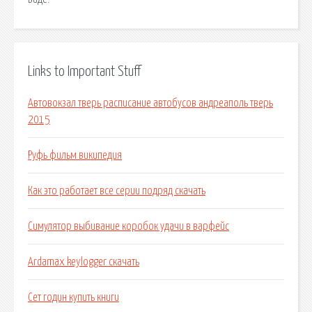
Links to Important Stuff
Автовокзал тверь расписание автобусов андреаполь тверь
2015
Руфь фильм википедия
Как это работает все серии подряд скачать
Симулятор выбивание коробок удачи в варфейс
Ardamax keylogger скачать
Сет годин купить книги