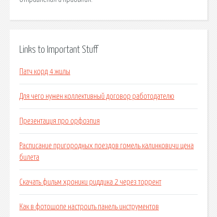
Links to Important Stuff
Патч корд 4 жилы
Для чего нужен коллективный договор работодателю
Презентация про орфоэпия
Расписание пригородных поездов гомель калинковичи цена
билета
Скачать фильм хроники риддика 2 через торрент
Как в фотошопе настроить панель инструментов