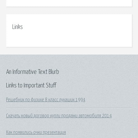
Links
An Informative Text Blurb
Links to Important Stuff
Решебник по физике 8 класс лукашик 1994
Скачать новый договор купли продажи автомобиля 2014
Как появились очки презентация