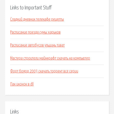
Links to Important Stuff
Сладкий дневник телекафе рецепты
Расписание поезда сумы харьков
Расписание автобусов ульцинь тиват
Мастера строители майнкрафт скачать на компьютер
Форт боярд 2003 скачать торрент все серии
Пак иконок в dll
Links