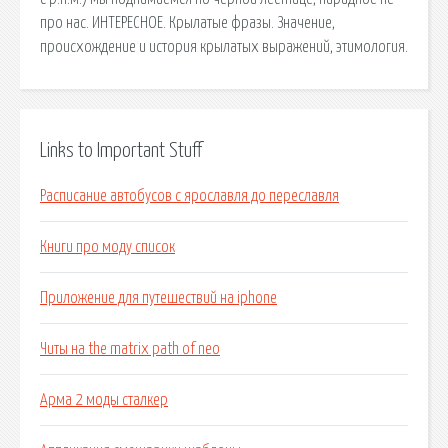
про нас. ИНТЕРЕСНОЕ. Крылатые фразы. Значение,
происхождение и история крылатых выражений, этимология.
Links to Important Stuff
Расписание автобусов с ярославля до переславля
Книги про моду список
Приложение для путешествий на iphone
Читы на the matrix path of neo
Арма 2 моды сталкер