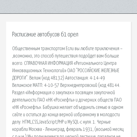
Расписание автобусов 61 орел
Общественным транспортом Если вы любите приключения –
,возможно, это способ путешествия подойдет вам больше
всего. СПРАВОЧНАЯ ИНФОРМАЦИЯ «Регионального Центра
Инновационных Технологий» ОАО "РОССИЙСКИЕ ЖЕЛЕЗНЫЕ
ДОРОГИ". Велиж (код 48132) Автостанция: 4-14-49
Велижское МАТП: 4-10-57 Верхнеднепровский (код 48144.
Раздел «Информация о закупках» посвящен закупочной
деятельности ПАО «НК «Роснефть» и дочерних обществ ПАО
«НК «Роснефть». Бабушка желает объединить семью в одном
сайте и остаться до конца верной избранному в молодости
делу. HTML,CSS,JavaScript,PHP и MySQL-c нуля. 1. Черные
корабли Москва - Ленинград, февраль 1931, (восьмой месяц
с р.н.м.) Мы поднимаемся по черной лестнице, парадное не