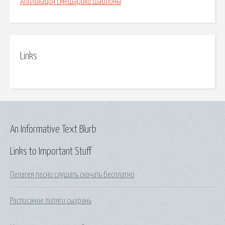
Аппликация смешарики шаблоны
Links
An Informative Text Blurb
Links to Important Stuff
Пелагея песни слушать скачать бесплатно
Расписание липяги сызрань