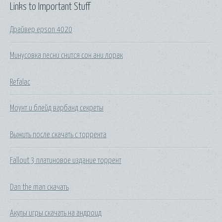
Links to Important Stuff
Драйвер epson 4020
Минусовка песни снится сон ани лорак
Refalac
Моунт и блейд варбанд секреты
Выжить после скачать с торрента
Fallout 3 платиновое издание торрент
Dan the man скачать
Акулы игры скачать на андроид