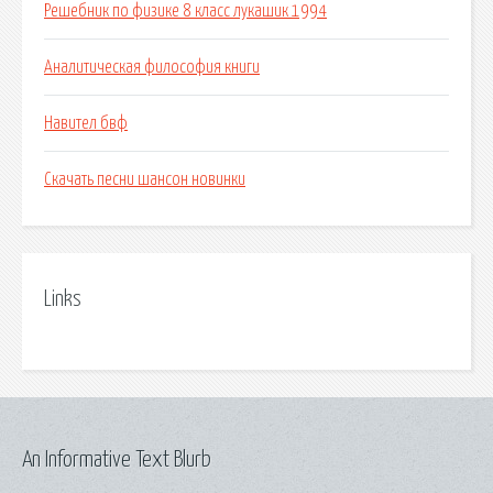
Решебник по физике 8 класс лукашик 1994
Аналитическая философия книги
Навител бвф
Скачать песни шансон новинки
Links
An Informative Text Blurb