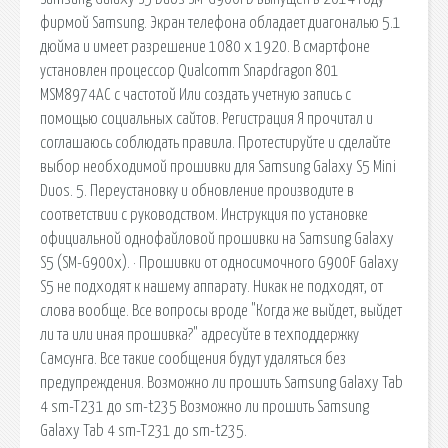
фирмой Samsung. Экран телефона обладает диагональю 5.1
дюйма и имеет разрешение 1080 x 1920. В смартфоне
установлен процессор Qualcomm Snapdragon 801
MSM8974AC с частотой Или создать учетную запись с
помощью социальных сайтов. Регистрация Я прочитал и
соглашаюсь соблюдать правила. Протестируйте и сделайте
выбор необходимой прошивки для Samsung Galaxy S5 Mini
Duos. 5. Переустановку и обновление производите в
соответствии с руководством. Инструкция по установке
официальной однофайловой прошивки на Samsung Galaxy
S5 (SM-G900x). · Прошивки от односимочного G900F Galaxy
S5 не подходят к нашему аппарату. Никак не подходят, от
слова вообще. Все вопросы вроде "Когда же выйдет, выйдет
ли та или иная прошивка?" адресуйте в техподдержку
Самсунга. Все такие сообщения будут удаляться без
предупреждения. Возможно ли прошить Samsung Galaxy Tab
4 sm-T231 до sm-t235 Возможно ли прошить Samsung
Galaxy Tab 4 sm-T231 до sm-t235.