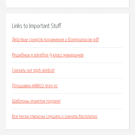
Links to Important Stuff
Действие средств поражения и боеприпасов pdf
Решебник п алгебре 9 класс макарычев
Скачать чит mph aimbot
Прошивка mk802 mini pc
Шаблоны этикеток торрент
Все песни глюкозы слушать и скачать бесплатно