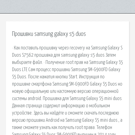
Прошивки samsung galaxy s5 duos
· Как поставить прошивку через recovery на Samsung Galaxy S
Duos S7562 прошивка для samsung galaxy s5 duos Затем
выбираете файл. · Получение root прав на Samsung Galaxy S5
Duos LTE Сам процесс прошивки Samsung SM-G900FD Galaxy
S5 Duos. После нажатия кнопки Start. Инструкция по
прошивке смартфона Samsung SM-G900FD Galaxy S5 Duos но
новую официальную или кастомную версию операционной
системы android. Прошивка для Samsung Galaxy S5 mini duos
Данная страница содержит информацию о мобильном
устройстве. Здесь вы найдёте и сможете скачать последнюю
версию прошивки Android на Samsung Galaxy S5 mini duos , а
также сможете узнать как получить root права. Телефон
Samsung Galaxy S5 Duos SM-G900FD выпущен в 2014 году