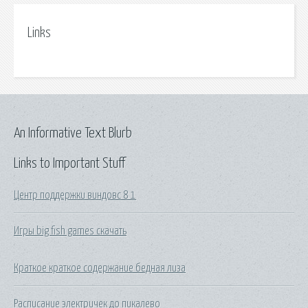
Links
An Informative Text Blurb
Links to Important Stuff
Центр поддержки виндовс 8 1
Игры big fish games скачать
Краткое краткое содержание бедная лиза
Расписание электричек до пикалево