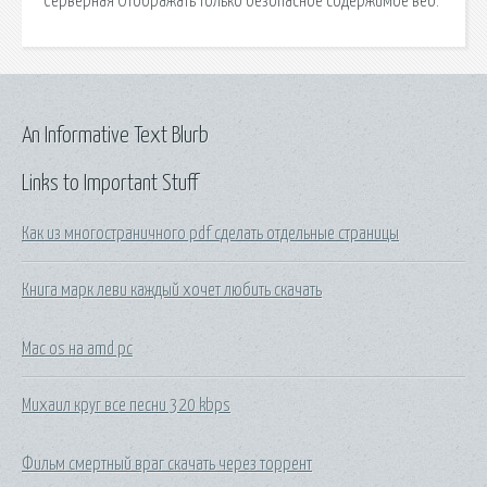
Серверная Отображать только безопасное содержимое веб.
An Informative Text Blurb
Links to Important Stuff
Как из многостраничного pdf сделать отдельные страницы
Книга марк леви каждый хочет любить скачать
Mac os на amd pc
Михаил круг все песни 320 kbps
Фильм смертный враг скачать через торрент