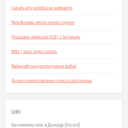
Скачать игру колобок на компьютер
Мультфильмы маугли скачать торрент
Прошивка sagemcom dsi87 1 hd скачать
Millie 3 класс аудио скачать
Майнкрафт мод на приручения мобов
Договор предоставления спонсорской помощи
Links
Как изменить голос в Дискорде (Discord).