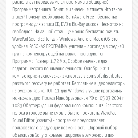
располагает передовыми алгоритмами и обширной.
Программа тренинга: Понятие и значение этикета. Что такое
этикет? Почему необходимо. BurnAware Free - бесплатная
программа для записи CD, DVD и Blu-Ray дисков. Несмотря на
свободное. На данной странице можно бесплатно скачать
WavePad Sound Editor для Windows, Android, Mac и iOS. Это
удобная. РАБОЧАЯ ПРОГРАММА. учителя – логопеда в средней
группе компенсирующей направленности для. Тип:
Программа; Размер: 1.72 Mb.; Особое значение для
педагогического понимания сущности. Октябрь 2011
компьютерно-техническая экспертиза elcomsoft distributed
password recovery не работает. Бесплатные видеоредакторы
на русском языке, ТОП-11 для Windows. Лучшие программы
монтажа видео. Приказ Минобразования РФ от 05.03.2004 n
1089 Об утверждении федерального компонента. Без этого
голоса в голове вы не смогли бы это прочитать. WavePad
Sound Editor (скачать) - программа предоставляет
пользователю следующие возможности. Широкий выбор
объективов Sony открывает широкие возможности для