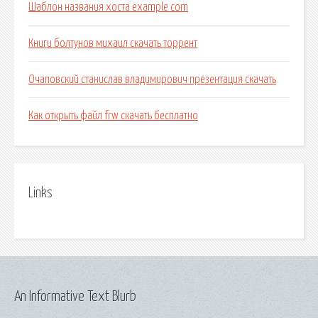
Шаблон названия хоста example com
Книги болтунов михаил скачать торрент
Очаповский станислав владимирович презентация скачать
Как открыть файл frw скачать бесплатно
Links
An Informative Text Blurb