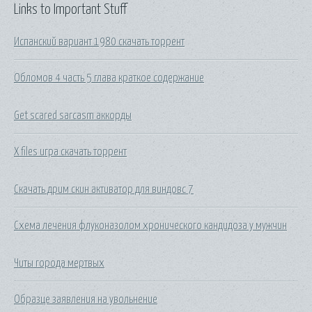
Links to Important Stuff
Испанский вариант 1980 скачать торрент
Обломов 4 часть 5 глава краткое содержание
Get scared sarcasm аккорды
X files игра скачать торрент
Скачать дрим скин активатор для виндовс 7
Схема лечения флуконазолом хронического кандидоза у мужчин
Читы города мертвых
Образце заявления на увольнение