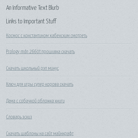
An Informative Text Blurb
Links to Important Stuff
Космос с константином хабенским смотреть
Prology mdn 2660t прошивка скачать
Скачать школьный рэп минус
Ключ для игры супер корова скачать
Дама с собачкой обложка книги
Словарь эскиз
Скачать шаблоны на сайт майнкрафт