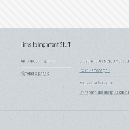
Links to Important Stuff
Авто тверь журнал
Скачать карту метро москв
2014 на телефон
Журнал о родах
Елизавета баварская
императрица австрии книг