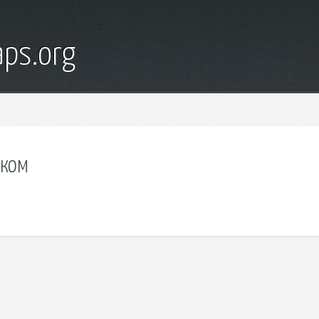
ps.org
цком