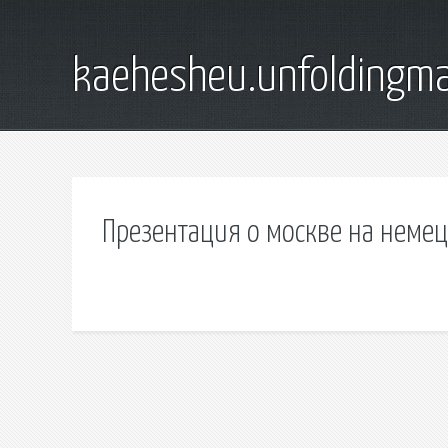
kaehesheu.unfoldingma
Презентация о москве на неме