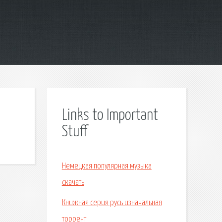
Links to Important
Stuff
Немецкая популярная музыка
скачать
Книжная серия русь изначальная
торрент