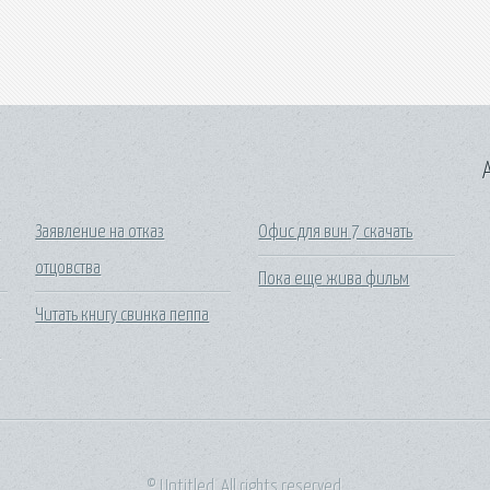
A
ы
Заявление на отказ
Офис для вин 7 скачать
отцовства
Пока еще жива фильм
Читать книгу свинка пеппа
и
© Untitled. All rights reserved.