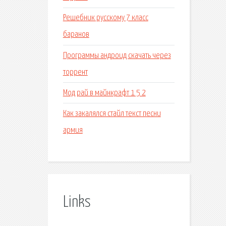
Решебник русскому 7 класс
баранов
Программы андроид скачать через
торрент
Мод рай в майнкрафт 1 5 2
Как закалялся стайл текст песни
армия
Links