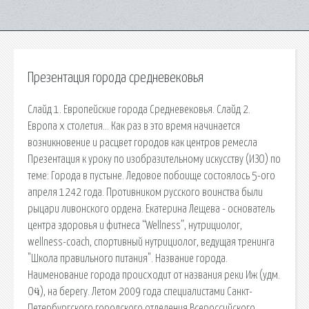
Презентация города средневековья
Слайд 1. Европейские города Средневековья. Слайд 2.
Европа x столетия… Как раз в это время начинается
возникновение и расцвет городов как центров ремесла
Презентация к уроку по изобразительному искусству (ИЗО) по
теме: Города в пустыне. Ледовое побоище состоялось 5-ого
апреля 1242 года. Противником русского воинства были
рыцари ливонского ордена. Екатерина Лещева - основатель
центра здоровья и фитнеса “Wellness”, нутрициолог,
wellness-coach, спортивный нутрициолог, ведущая тренинга
"Школа правильного питания". Название города.
Наименование города происходит от названия реки Иж (удм.
Оӵ), на берегу. Летом 2009 года специалистами Санкт-
Петербургского городского отделения Всероссийского