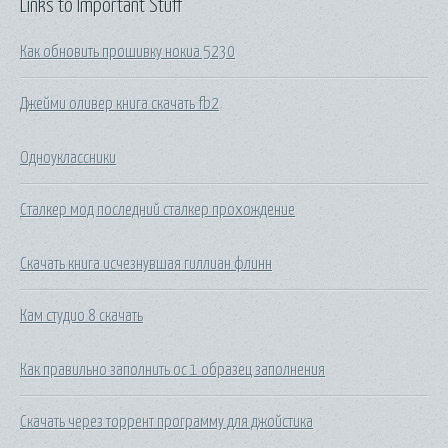
Links to Important Stuff
Как обновить прошивку нокиа 5230
Джейми оливер книга скачать fb2
Одноуклассники
Сталкер мод последний сталкер прохождение
Скачать книга исчезнувшая гиллиан флинн
Кам студио 8 скачать
Как правильно заполнить ос 1 образец заполнения
Скачать через торрент программу для джойстика