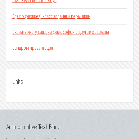
Стан хельсинг стив хоуи
Гдз по физике 9 класс задачник перышкин
Скачать книгу сашина философия и другие рассказы
Синдром презентация
Links
An Informative Text Blurb