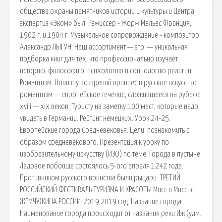
общества охраны памятников истории и культуры и Центра
экспертиз «Эком» был. Режиссёр - Жорж Мельес Франция,
1902 г. и 1904 г. Музыкальное сопровождение - композитор
Александр ЛЫГУН. Наш ассортимент — это: — уникальная
подборка книг для тех, кто профессионально изучает
историю, философию, психологию и социологию религии
Романтизм. Новизну воззрений привнес в русское искусство
романтизм — европейское течение, сложившееся на рубеже
xviii — xix веков. Туристу на заметку 100 мест, которые надо
увидеть в Германии. Рейтинг немецких. Урок 24-25.
Европейские города Средневековья. Цели: познакомить с
образом средневекового. Презентация к уроку по
изобразительному искусству (ИЗО) по теме: Города в пустыне.
Ледовое побоище состоялось 5-ого апреля 1242 года.
Противником русского воинства были рыцари. ТРЕТИЙ
РОССИЙСКИЙ ФЕСТИВАЛЬ ТУРИЗМА И КРАСОТЫ Мисс и Миссис
ЖЕМЧУЖИНА РОССИИ-2019 2019 год. Название города.
Наименование города происходит от названия реки Иж (удм.