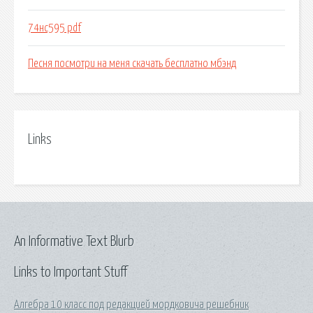
74нс595 pdf
Песня посмотри на меня скачать бесплатно мбэнд
Links
An Informative Text Blurb
Links to Important Stuff
Алгебра 10 класс под редакцией мордковича решебник