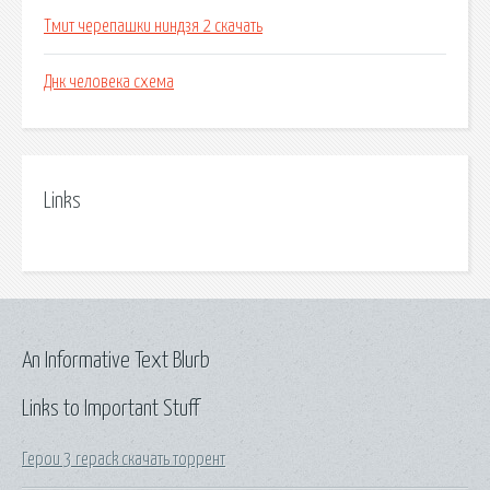
Тмит черепашки ниндзя 2 скачать
Днк человека схема
Links
An Informative Text Blurb
Links to Important Stuff
Герои 3 repack скачать торрент