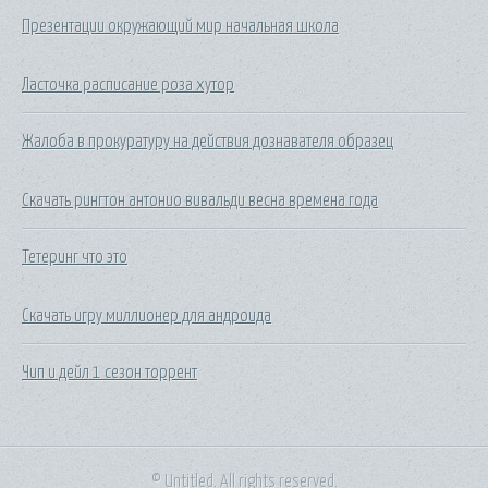
Презентации окружающий мир начальная школа
Ласточка расписание роза хутор
Жалоба в прокуратуру на действия дознавателя образец
Скачать рингтон антонио вивальди весна времена года
Тетеринг что это
Скачать игру миллионер для андроида
Чип и дейл 1 сезон торрент
© Untitled. All rights reserved.