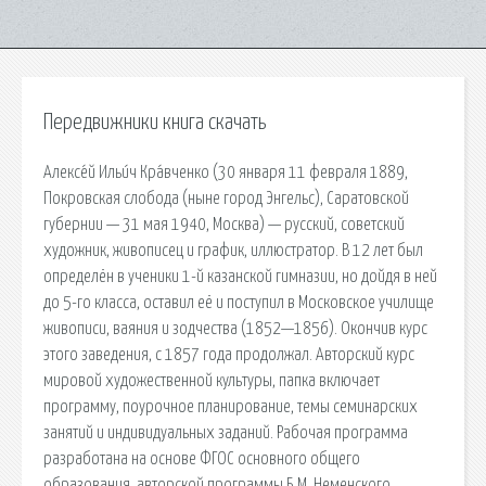
Передвижники книга скачать
Алексе́й Ильи́ч Кра́вченко (30 января 11 февраля 1889,
Покровская слобода (ныне город Энгельс), Саратовской
губернии — 31 мая 1940, Москва) — русский, советский
художник, живописец и график, иллюстратор. В 12 лет был
определён в ученики 1-й казанской гимназии, но дойдя в ней
до 5-го класса, оставил её и поступил в Московское училище
живописи, ваяния и зодчества (1852—1856). Окончив курс
этого заведения, с 1857 года продолжал. Авторский курс
мировой художественной культуры, папка включает
программу, поурочное планирование, темы семинарских
занятий и индивидуальных заданий. Рабочая программа
разработана на основе ФГОС основного общего
образования, авторской программы Б.М. Неменского,