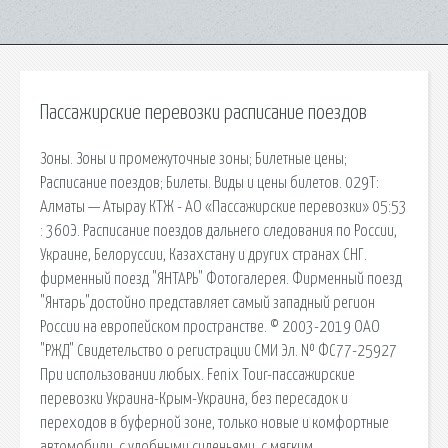
Пассажирские перевозки расписание поездов
Зоны. Зоны и промежуточные зоны; Билетные цены;
Расписание поездов; Билеты. Виды и цены билетов. 029Т:
Алматы — Атырау КТЖ - АО «Пассажирские перевозки» 05:53
: 360Э. Расписание поездов дальнего следования по России,
Украине, Белоруссии, Казахстану и других странах СНГ.
фирменный поезд "ЯНТАРЬ" Фотогалерея. Фирменный поезд
"Янтарь"достойно представляет самый западный регион
России на европейском пространстве. © 2003-2019 ОАО
"РЖД" Свидетельство о регистрации СМИ Эл. № ФС77-25927
При использовании любых. Fenix Tour-пассажирские
перевозки Украина-Крым-Украина, без пересадок и
переходов в буферной зоне, только новые и комфортные
автомобили, с удобными сиденьями, с мягким