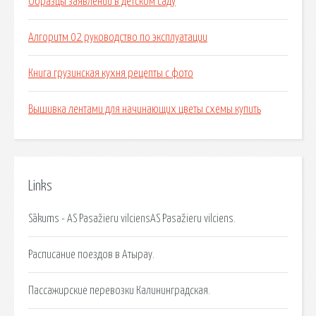
Образцы заявлений в детском саду
Алгоритм 02 руководство по эксплуатации
Книга грузинская кухня рецепты с фото
Вышивка лентами для начинающих цветы схемы купить
Links
Sākums - AS Pasažieru vilciensAS Pasažieru vilciens.
Расписание поездов в Атырау.
Пассажирские перевозки Калининградская.