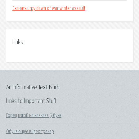
Скачать игру dawn of war winter assault
Links
An Informative Text Blurb
Links to Important Stuff
Горец изгой на кавказе 5 букв
Обучающее видео трекер