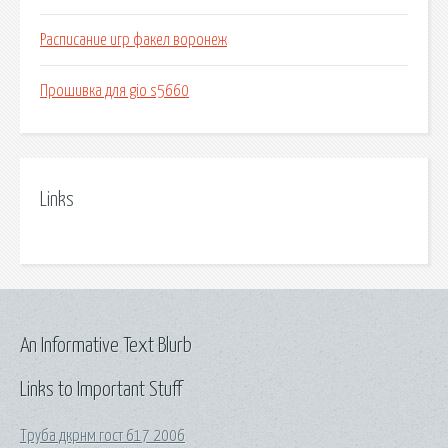
Расписание игр факел воронеж
Прошивка для gio s5660
Links
An Informative Text Blurb
Links to Important Stuff
Труба дкрнм гост 617 2006