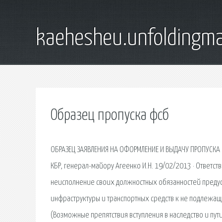
kaehesheu.unfoldingma
Образец пропуска фсб
ОБРАЗЕЦ ЗАЯВЛЕНИЯ НА ОФОРМЛЕНИЕ И ВЫДАЧУ ПРОПУСКА 
КБР, генерал-майору Агеенко И.Н. 19/02/2013 · Ответст
неисполнение своих должностных обязанностей предус
инфраструктуры и транспортных средств к не подлежащи
(Возможные препятствия вступления в наследство и пут