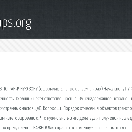
ps.org
В ПОГРАНИЧНУЮ ЗОНУ (оформляется в трех экземплярах) Начальнику ПУ 
венность Охранник несёт ответственность: 1. За ненадлежащее исполнен
мотренных настоящей. Вопрос 11. Порядок отнесения объектов трансп
м категорированию. Что нужно знать и что делать для получения наслед
и их преодоления. ВАЖНО! Для справки рекомендуется ознакомиться с