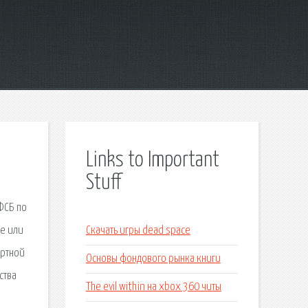
Links to Important
Stuff
ФСБ по
ие или
Скачать игры dead space
ортной
Основы фондового рынка книги
ства
The evil within на xbox 360 читы