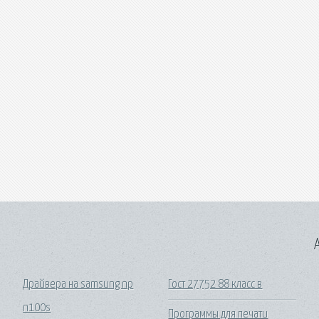
A
Драйвера на samsung np
Гост 27752 88 класс в
n100s
Программы для печати