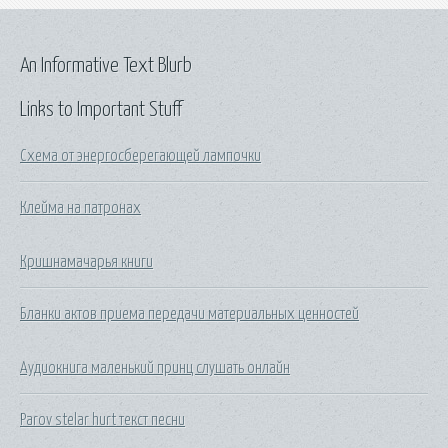
An Informative Text Blurb
Links to Important Stuff
Схема от энергосберегающей лампочки
Клейма на патронах
Кришнамачарья книги
Бланки актов приема передачи материальных ценностей
Аудиокнига маленький принц слушать онлайн
Parov stelar hurt текст песни