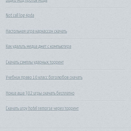
Видео мод против мода
Not call log 4pda
Настольная игра каркассон скачать
Как удалить медиа джет с компьютера
Скачать сэмплы ударных торрент
Учебник право 10 класс боголюбов скачать
Нокиа аша 302 игры скачать бесплатно
Скачать игру hotel remorse через торрент