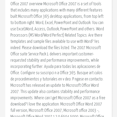
Office 2007 overview Microsoft Office 2007 is a set of tools
that includes many applications with many different features
built Microsoft Office 365 desktop applications, from top left
to bottom right: Word, Excel, PowerPoint and Outlook. You can
use Excel,Word, Access, Outlook, PowerPoint and others. Word
Processors (MS Word/Word Perfect) Related Topics: Are there
templates and sample files available to use with Word? Yes
indeed. Please download the files listed. The 2007 Microsoft
Office suite Service Pack 1 delivers important customer-
requested stability and performance improvements, while
incorporating further. Ayuda para todas las aplicaciones de
Office. Configure su suscripci n a Office 365. Busque art culos
de procedimientos y tutoriales en v deo. P ngase en contacto.
Microsoft has released an update to Microsoft Office Word
2007. This update also contains stability and performance
improvements. Where can I get Microsoft Office 2007 as a free
download? I love the application. Microsoft Office Word 2007
full version, Microsoft Office 2007, Microsoft office 2003 -,
Microsoft Office Word 2007 12.0.6504.5000. Microsoft Office