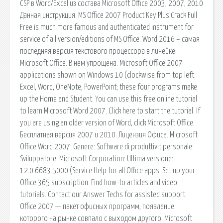
CSP в Word/Excel из состава Microsoft Office 2003, 2007, 2010
Данная инструкция. MS Office 2007 Product Key Plus Crack Full
Free is much more famous and authenticated instrument for
service of all version/editions of MS Office. Word 2016 – самая
последняя версия текстового процессора в линейке
Microsoft Office. В нем упрощена. Microsoft Office 2007
applications shown on Windows 10 (clockwise from top left:
Excel, Word, OneNote, PowerPoint; these four programs make
up the Home and Student. You can use this free online tutorial
to learn Microsoft Word 2007. Click here to start the tutorial. If
you are using an older version of Word, click Microsoft Office.
Бесплатная версия 2007 и 2010. Лицензия Офиса. Microsoft
Office Word 2007: Genere: Software di produttivit personale:
Sviluppatore: Microsoft Corporation: Ultima versione:
12.0.6683.5000 (Service Help for all Office apps. Set up your
Office 365 subscription. Find how-to articles and video
tutorials. Contact our Answer Techs for assisted support.
Office 2007 — пакет офисных программ, появление
которого на рынке совпало с выходом другого. Microsoft