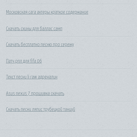
Московская сага актеры краткое содержание
Скачать скины для баллас самп
Скачать бесплатно песню про сережу
Патч рпл для fifa 06
Текст песни li raw адреналин
Asus nexus 7 прошивка скачать
Скачать песни ляпис трубецкой танцуй