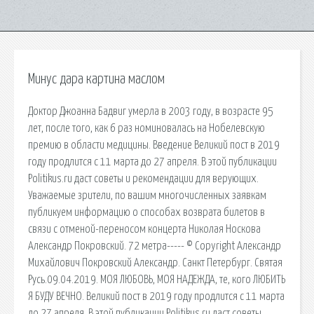
Минус дара картина маслом
Доктор Джоанна Бадвиг умерла в 2003 году, в возрасте 95
лет, после того, как 6 раз номиновалась на Нобелевскую
премию в области медицины. Введение Великий пост в 2019
году продлится с 11 марта до 27 апреля. В этой публикации
Politikus.ru даст советы и рекомендации для верующих.
Уважаемые зрители, по вашим многочисленных заявкам
публикуем информацию о способах возврата билетов в
связи с отменой-переносом концерта Николая Носкова
Александр Покровский. 72 метра----- © Copyright Александр
Михайлович Покровский Александр. Санкт Петербург. Святая
Русь.09.04.2019. МОЯ ЛЮБОВЬ, МОЯ НАДЕЖДА, те, кого ЛЮБИТЬ
Я БУДУ ВЕЧНО. Великий пост в 2019 году продлится с 11 марта
до 27 апреля. В этой публикации Politikus.ru даст советы.