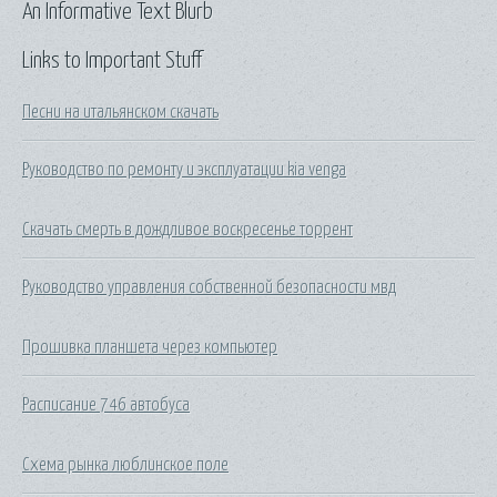
An Informative Text Blurb
Links to Important Stuff
Песни на итальянском скачать
Руководство по ремонту и эксплуатации kia venga
Скачать смерть в дождливое воскресенье торрент
Руководство управления собственной безопасности мвд
Прошивка планшета через компьютер
Расписание 746 автобуса
Схема рынка люблинское поле