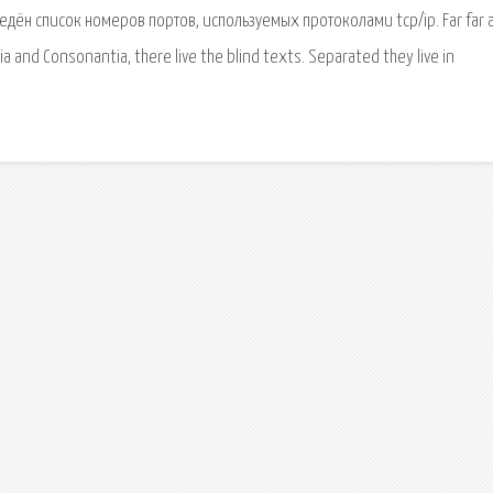
иведён список номеров портов, используемых протоколами tcp/ip. Far far 
a and Consonantia, there live the blind texts. Separated they live in