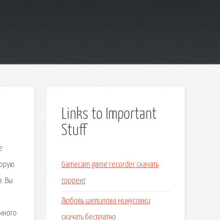
Links to Important
Stuff
е
торую
Gamecam game recorder скачать
з. Вы
торрент
Любовь шепилова минусовки
умного
скачать бесплатно