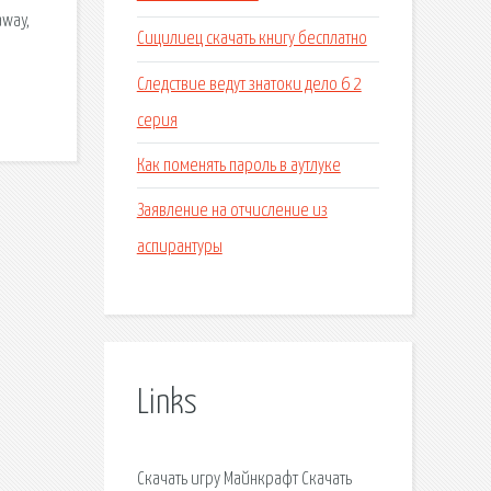
away,
Сицилиец скачать книгу бесплатно
Следствие ведут знатоки дело 6 2
серия
Как поменять пароль в аутлуке
Заявление на отчисление из
аспирантуры
Links
Скачать игру Майнкрафт Скачать