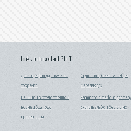
Links to Important Stuff
Дискография ддт скачать с
Ступеньки 9 класс алгебра
торрента
мерзляк гдз
Башкиры в отечественной
Rammstein made in german
войне 1812 года
скачать альбом бесплатно
презентация