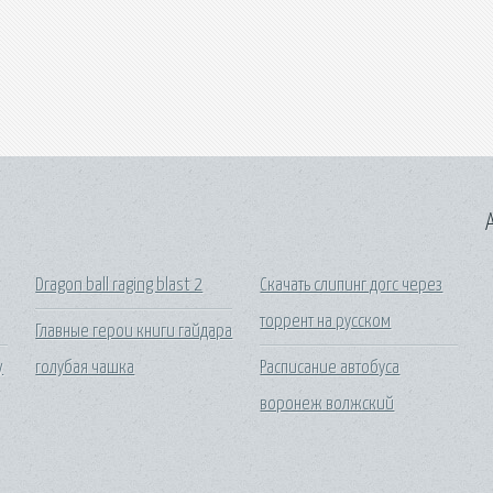
A
Dragon ball raging blast 2
Скачать слипинг догс через
торрент на русском
Главные герои книги гайдара
y
голубая чашка
Расписание автобуса
воронеж волжский