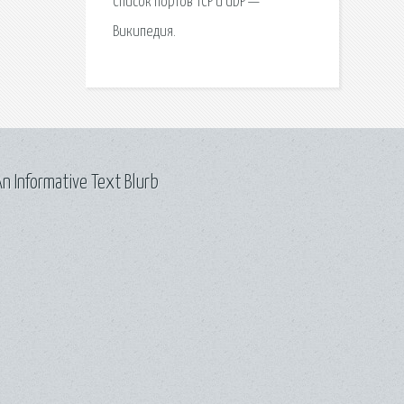
Список портов TCP и UDP —
Википедия.
n Informative Text Blurb