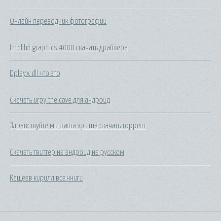
Онлайн переводчик фотографии
Intel hd graphics 4000 скачать драйвера
Dplayx dll что это
Скачать игру the cave для андроид
Здравствуйте мы ваша крыша скачать торрент
Скачать твиттер на андроид на русском
Кащеев кирилл все книги