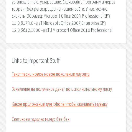
установленные, устаревшие. Скачивайте программы через
торрент без регистрации на нашем сайте. У нас можно
скачать. Образец: Microsoft Office 2003 Professional SP3
11.0.8173.0 -aisT Microsoft Office 2007 Enterprise SP3
12.0.6612.1000 -aisTU Microsoft Office 2010 Professional.
Links to Important Stuff
Текст песни новое новое поколение лаурита
Заявление на получение денег по исполнительному листу
Какое приложение для iphone чтобы скачивать музыку
Светикова гадалка минус без бэк