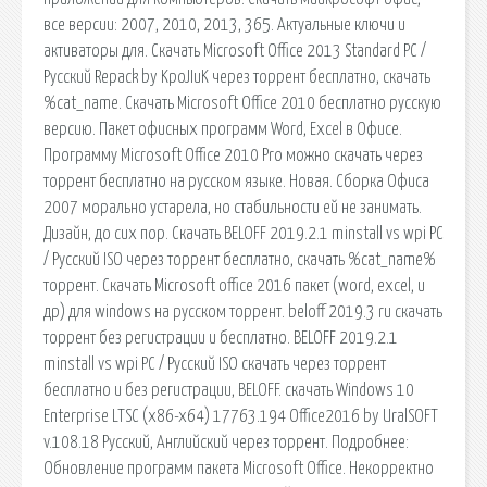
все версии: 2007, 2010, 2013, 365. Актуальные ключи и
активаторы для. Скачать Microsoft Office 2013 Standard PC /
Русский Repack by KpoJIuK через торрент бесплатно, скачать
%cat_name. Скачать Microsoft Office 2010 бесплатно русскую
версию. Пакет офисных программ Word, Excel в Офисе.
Программу Microsoft Office 2010 Pro можно скачать через
торрент бесплатно на русском языке. Новая. Сборка Офиса
2007 морально устарела, но стабильности ей не занимать.
Дизайн, до сих пор. Скачать BELOFF 2019.2.1 minstall vs wpi PC
/ Русский ISO через торрент бесплатно, скачать %cat_name%
торрент. Скачать Microsoft office 2016 пакет (word, excel, и
др) для windows на русском торрент. beloff 2019.3 ru скачать
торрент без регистрации и бесплатно. BELOFF 2019.2.1
minstall vs wpi PC / Русский ISO скачать через торрент
бесплатно и без регистрации, BELOFF. скачать Windows 10
Enterprise LTSC (x86-x64) 17763.194 Office2016 by UralSOFT
v.108.18 Русский, Английский через торрент. Подробнее:
Обновление программ пакета Microsoft Office. Некорректно