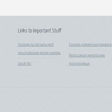
Links to Important Stuff
Господь ты пастырь мой
Скачать романтика романса
христианская песня скачать
Расписание электричек
Ueuk thc
пригородных