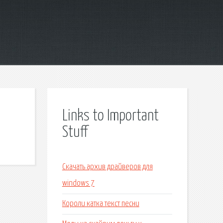
Links to Important
Stuff
Скачать архив драйверов для
windows 7
Короли катка текст песни