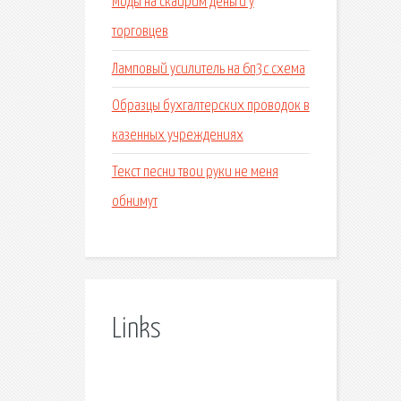
Моды на скайрим деньги у
торговцев
Ламповый усилитель на 6п3с схема
Образцы бухгалтерских проводок в
казенных учреждениях
Текст песни твои руки не меня
обнимут
Links