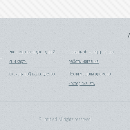
A
Звонилка на андроид на 2
Скачать образец графика
сим карты
работы магазина
Скачать mp3 вальс цветов
Песня машина времени
костер скачать
© Untitled. All rights reserved.