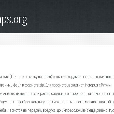
ps.org
зка» (Тихо тихо сказку напевая) ноты и аккорды записаны в тональност
ванный файл в формате zip. Для просматривания нот. История «Тулун»
олучил это название из-за расположения в изгибе реки, огибающей его 
общества селфи босиком на улице (можно только ноги, можно в полный ро
ебя. Несмотря на передачу воздуха, до импрессионизма еще далеко. Рус