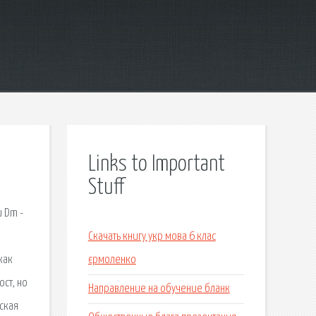
Links to Important
Stuff
и Dm -
Скачать книгу укр мова 6 клас
как
єрмоленко
ст, но
Направление на обучение бланк
ская