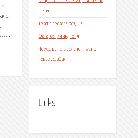
Общественные блага презентация
ах
скачать
акте,
Текст в пескова родина
ия.
Фоторус для андроид
венных
Искусство потребления журнал
новороссийск
Links