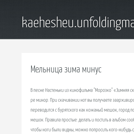
kaehesheu.unfoldingma
Мельница зима минус
В песне Настеньки из кинофильма "Морозко" «Зимняя ска
ре минор. При скачивании нот вы получаете заархивиро
переводится с бурятского как кожаный мешок, город п
мешок. Правила простые: делать и постить в альбом со
чтобы ноги были видны, можно попросить кого-нибудь с