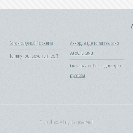
A
Вагон сидячий 3с схема
Аккорды где то там высоко
за облаками
Tommy four seven armed 3
Скачать vroot на андроид на
а
русском
© Untitled. All rights reserved.