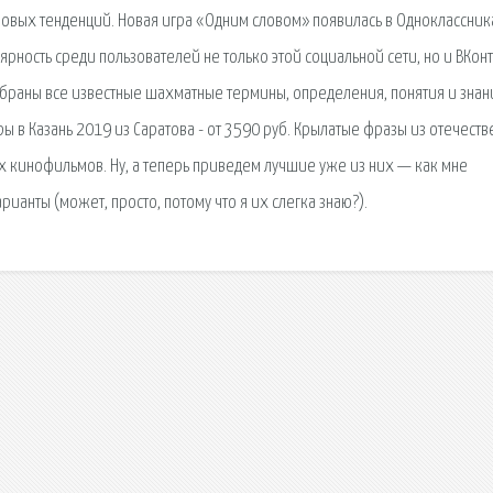
ровых тенденций. Новая игра «Одним словом» появилась в Одноклассник
ярность среди пользователей не только этой социальной сети, но и ВКонт
обраны все известные шахматные термины, определения, понятия и знан
уры в Казань 2019 из Саратова - от 3590 руб. Крылатые фразы из отечест
 кинофильмов. Ну, а теперь приведем лучшие уже из них — как мне
рианты (может, просто, потому что я их слегка знаю?).