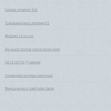
Скачать screenrec trial
Толкование книги перемен 62
Windows 10 iso rus
Дон кихот орсона уэллса орсон уэллс
Гост в 10230 75 скачать
Справочник льготных категорий
Минусы жизни в советском союзе