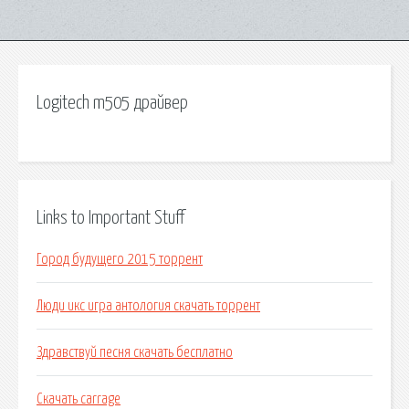
Logitech m505 драйвер
Links to Important Stuff
Город будущего 2015 торрент
Люди икс игра антология скачать торрент
Здравствуй песня скачать бесплатно
Скачать carrage