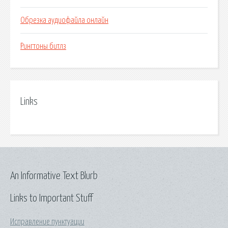
Обрезка аудиофайла онлайн
Рингтоны битлз
Links
An Informative Text Blurb
Links to Important Stuff
Исправление пунктуации