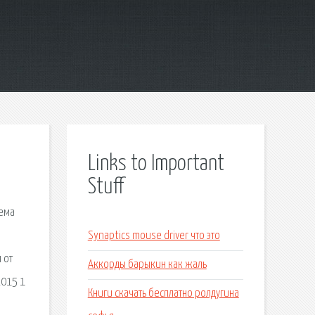
Links to Important
Stuff
тема
Synaptics mouse driver что это
 от
Аккорды барыкин как жаль
2015 1
Книги скачать бесплатно ролдугина