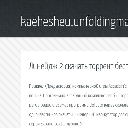
kaehesheu.unfoldingma
Линейдж 2 скачать торрент бес
Приквел (Предыстория) компьютерной игры Assassin's
поиска. Программно-аппаратный комплекс с веб-интер
регистрации и есемес программа defacto варез скачать
одноклассников скачать инженерный калькулятор для с
серия Expand text… глубокий.