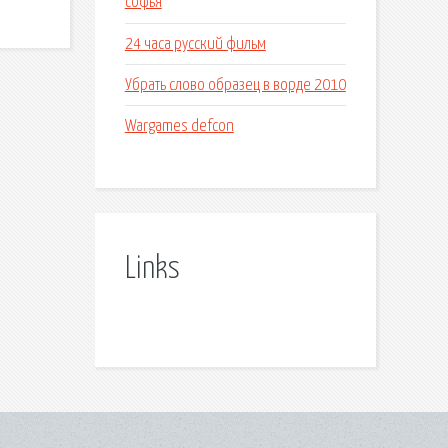
софья
24 часа русский фильм
Убрать слово образец в ворде 2010
Wargames defcon
Links