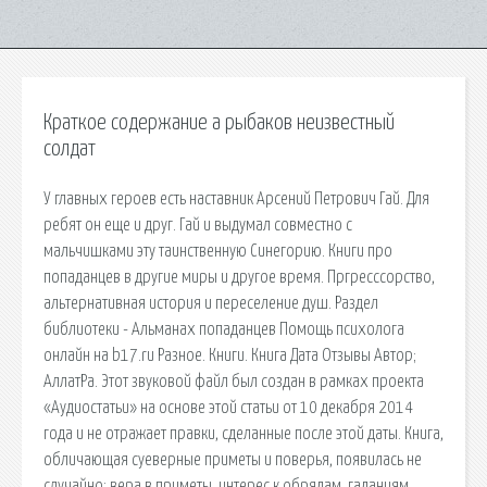
Краткое содержание а рыбаков неизвестный
солдат
У главных героев есть наставник Арсений Петрович Гай. Для
ребят он еще и друг. Гай и выдумал совместно с
мальчишками эту таинственную Синегорию. Книги про
попаданцев в другие миры и другое время. Пргресссорство,
альтернативная история и переселение душ. Раздел
библиотеки - Альманах попаданцев Помощь психолога
онлайн на b17.ru Разное. Книги. Книга Дата Отзывы Автор;
АллатРа. Этот звуковой файл был создан в рамках проекта
«Аудиостатьи» на основе этой статьи от 10 декабря 2014
года и не отражает правки, сделанные после этой даты. Книга,
обличающая суеверные приметы и поверья, появилась не
случайно: вера в приметы, интерес к обрядам, гаданиям