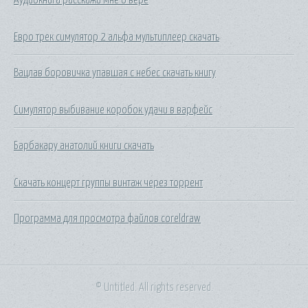
Евро трек симулятор 2 альфа мультиплеер скачать
Вацлав боровичка упавшая с небес скачать книгу
Симулятор выбивание коробок удачи в варфейс
Барбакару анатолий книги скачать
Скачать концерт группы винтаж через торрент
Программа для просмотра файлов coreldraw
© Untitled. All rights reserved.