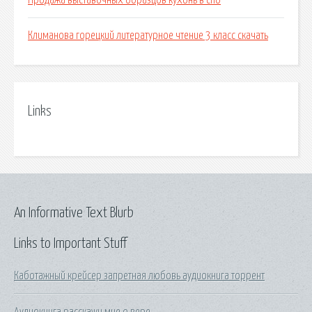
Продажа выставочных образцов кухонь в спб
Климанова горецкий литературное чтение 3 класс скачать
Links
An Informative Text Blurb
Links to Important Stuff
Каботажный крейсер запретная любовь аудиокнига торрент
Аудиокнига расскажи мне о вере