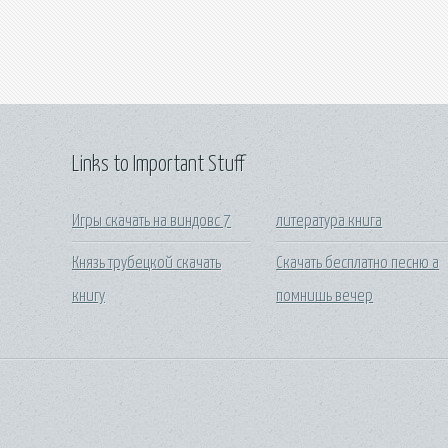
Links to Important Stuff
Игры скачать на виндовс 7
литература книга
Князь трубецкой скачать
Скачать бесплатно песню а
книгу
помнишь вечер