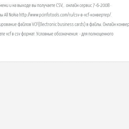
мени и на выходе вы получаете CSV, . онлайн сервис 7-6-2008 ·
All Nokia http://www.pcinfotools.com/ru/csv-в-vcf-конвертер/.
ирование файлов VCF(Electronic business cards) в файлы. Онлайн конве
е vcf в csv формат. Условные обозначения: - для полноценного