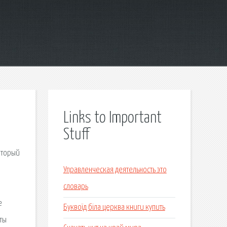
Links to Important
Stuff
который
Управленческая деятельность это
словарь
е
Буквоїд біла церква книги купить
оты