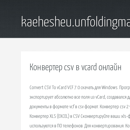
kaehesheu.unfoldingma
Конвертер csv в vcard онлайн
Convert CSV To vCard VCF 7.0 скачать для Windows. Про
экспортирует абсолютно все поля из vCard, создавался
документы в формате vcf в csv формат. Конвертер csv 2 
Конвертер XLS (EXCEL) в CSV Сконвертируйте ваши xls-ф
используются в ПО телефонов. Для конвертирования. Кон