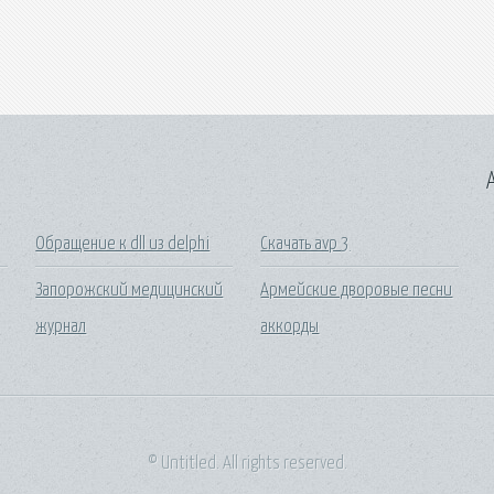
A
Обращение к dll из delphi
Скачать avp 3
Запорожский медицинский
Армейские дворовые песни
журнал
аккорды
© Untitled. All rights reserved.