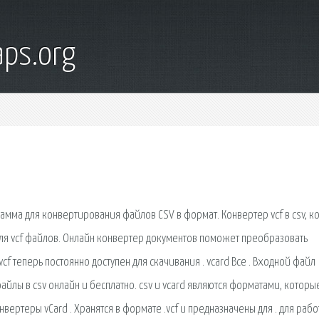
ps.org
грамма для конвертирования файлов CSV в формат. Конвертер vcf в csv, 
 для vcf файлов. Онлайн конвертер документов поможет преобразовать
vcf теперь постоянно доступен для скачивания . vcard Все . Входной файл
айлы в csv онлайн и бесплатно. csv и vcard являются форматами, которы
вертеры vCard . Хранятся в формате .vcf и предназначены для . для раб