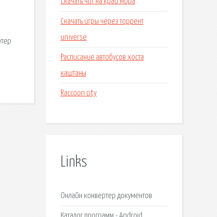
Скачать чит на край мира
Скачать игры через торрент
universe
ртер
Расписание автобусов хоста
каштаны
Raccoon city
Links
Онлайн конвертер документов
Каталог программ - Android