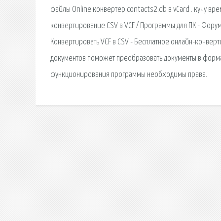
файлы Online конвертер contacts2.db в vCard . кучу вре
конвертирование CSV в VCF / Программы для ПК - Форумы 
Конвертировать VCF в CSV - Бесплатное онлайн-конверт
документов поможет преобразовать документы в формат
функционирования программы необходимы права.