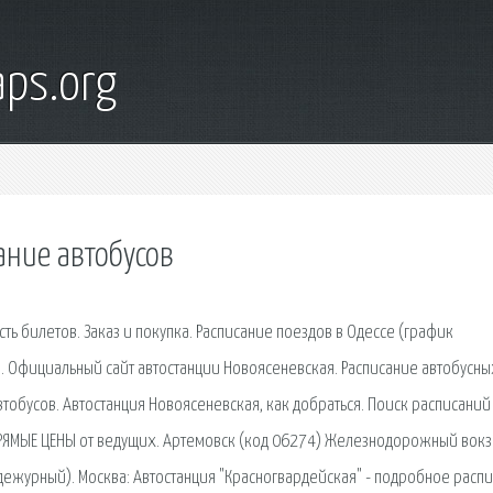
ps.org
ание автобусов
ть билетов. Заказ и покупка. Расписание поездов в Одессе (график
 Официальный сайт автостанции Новоясеневская. Расписание автобусны
втобусов. Автостанция Новоясеневская, как добраться. Поиск расписаний
ПРЯМЫЕ ЦЕНЫ от ведущих. Артемовск (код 06274) Железнодорожный вокз
 (дежурный). Москва: Автостанция "Красногвардейская" - подробное расп