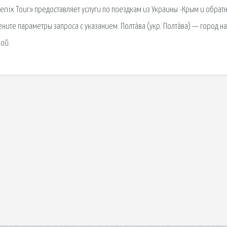
nix Tour» предоставляет услуги по поездкам из Украины -Крым и обратн
ите параметры запроса с указанием. Полта́ва (укр. Полта́ва) — город на
ой.