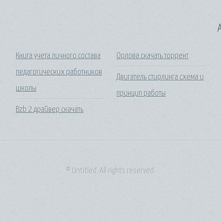
A
Книга учета личного состава
Орлова скачать торрент
педагогических работников
Двигатель стирлинга схема и
школы
принцип работы
Bzb 2 драйвер скачать
© Untitled. All rights reserved.