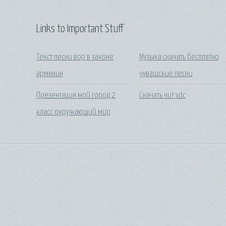
Links to Important Stuff
Текст песни вор в законе
Музыка скачать бесплатно
армянин
чувашские песни
Презентация мой город 2
Скачать чит vdc
класс окружающий мир