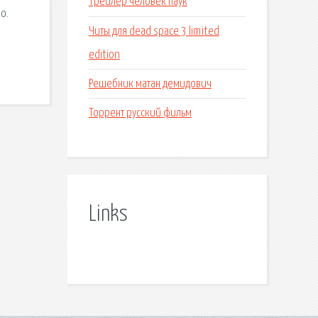
Трейлер человек паук
о.
Читы для dead space 3 limited
edition
Решебник матан демидович
Торрент русский фильм
Links