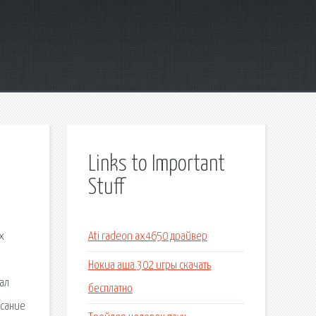
Links to Important
Stuff
х
Ati radeon ax4650 драйвер
Нокиа аша 302 игры скачать
ал
бесплатно
исание