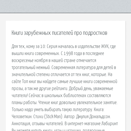
Книги зарубежных писателей про подростков
Для тех, кому за 10: Серия началась в издательстве ЖУК, где
вышли книги современных. С 1998 года в последнее
воскресенье ноября в нашей стране отмечается
трогательный нежный. Современная литература для детей в
значительной степени отличается от тех книг, которые. На
сайте Топ книг вы найдете самые лучшие книги современной
прозы, а так же другие рейтинги. Добрый день, уважаемые
читатели! Сейчас в школьных библиотеках составляются
планы работы. Чтение книг довольно увлекательное занятие.
Только надо уметь выбирать такую литературу. Книга:
Человеткин. Стихи (Stick Man). Автор: Джулия Дональдсон.
Аннотация, отзывы читателей. В интернет-магазине Лабиринт
Вы можете купить книги, игры и игрушки, подарочные