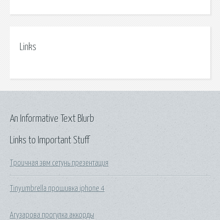
Links
An Informative Text Blurb
Links to Important Stuff
Троичная эвм сетунь презентация
Tinyumbrella прошивка iphone 4
Агузарова прогулка аккорды