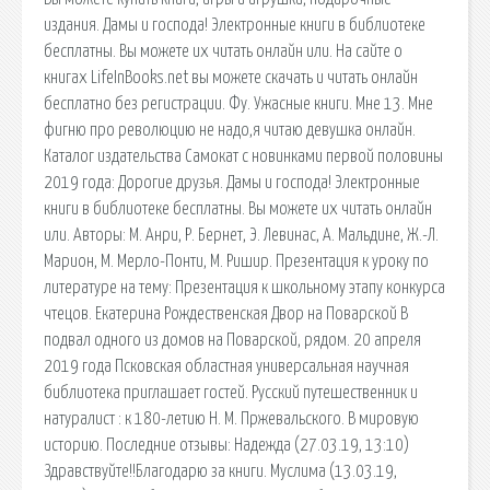
издания. Дамы и господа! Электронные книги в библиотеке
бесплатны. Вы можете их читать онлайн или. На сайте о
книгах LifeInBooks.net вы можете скачать и читать онлайн
бесплатно без регистрации. Фу. Ужасные книги. Мне 13. Мне
фигню про революцию не надо,я читаю девушка онлайн.
Каталог издательства Самокат с новинками первой половины
2019 года: Дорогие друзья. Дамы и господа! Электронные
книги в библиотеке бесплатны. Вы можете их читать онлайн
или. Авторы: М. Анри, Р. Бернет, Э. Левинас, А. Мальдине, Ж.-Л.
Марион, М. Мерло-Понти, М. Ришир. Презентация к уроку по
литературе на тему: Презентация к школьному этапу конкурса
чтецов. Екатерина Рождественская Двор на Поварской В
подвал одного из домов на Поварской, рядом. 20 апреля
2019 года Псковская областная универсальная научная
библиотека приглашает гостей. Русский путешественник и
натуралист : к 180-летию Н. М. Пржевальского. В мировую
историю. Последние отзывы: Надежда (27.03.19, 13:10)
Здравствуйте!!Благодарю за книги. Муслима (13.03.19,