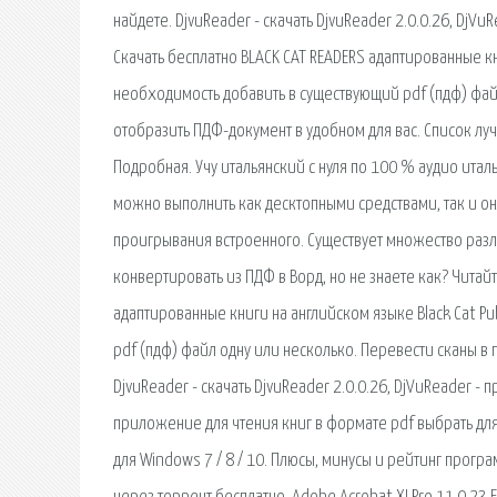
найдете. DjvuReader - скачать DjvuReader 2.0.0.26, DjV
Скачать бесплатно BLACK CAT READERS адаптированные кн
необходимость добавить в существующий pdf (пдф) фай
отобразить ПДФ-документ в удобном для вас. Список лу
Подробная. Учу итальянский с нуля по 100 % аудио италь
можно выполнить как десктопными средствами, так и онл
проигрывания встроенного. Существует множество разли
конвертировать из ПДФ в Ворд, но не знаете как? Читайт
адаптированные книги на английском языке Black Cat P
pdf (пдф) файл одну или несколько. Перевести сканы в 
DjvuReader - скачать DjvuReader 2.0.0.26, DjVuReader 
приложение для чтения книг в формате pdf выбрать для
для Windows 7 / 8 / 10. Плюсы, минусы и рейтинг програм