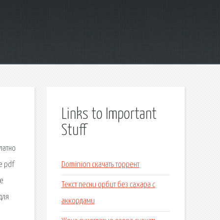
Links to Important
Stuff
латно
е pdf
Dominion скачать торрент
ие
Текст песни орбит без сахара с
для
аккордами