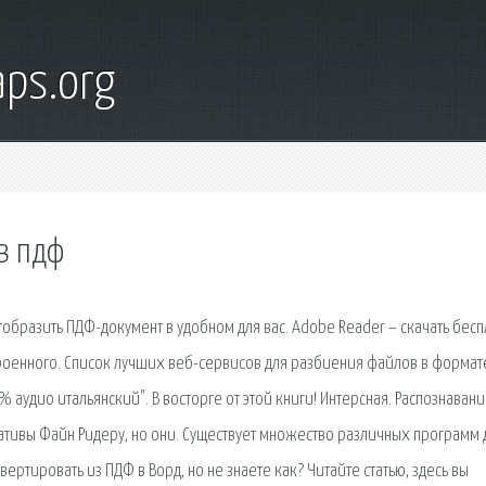
ps.org
 в пдф
образить ПДФ-документ в удобном для вас. Adobe Reader – скачать бесп
троенного. Список лучших веб-сервисов для разбиения файлов в формат
 % аудио итальянский". В восторге от этой книги! Интерсная. Распознаван
рнативы Файн Ридеру, но они. Существует множество различных программ 
вертировать из ПДФ в Ворд, но не знаете как? Читайте статью, здесь вы