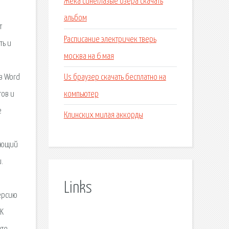
Жека синеглазые озера скачать
альбом
т
Расписание электричек тверь
ть и
москва на 6 мая
Us браузер скачать бесплатно на
 в Word
компьютер
тов и
е
Клинских милая аккорды
вующий
.
Links
версию
uK