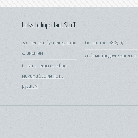
Links to Important Stuff
Заявление в бухгалтерию по
Скачать гост 6805 97
алиментам
Любимой подруге минусовк
Скачать песню серебро
мимими бесплатно на
русском