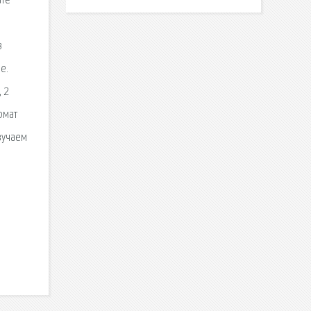
ате
в
е.
 2
рмат
Изучаем