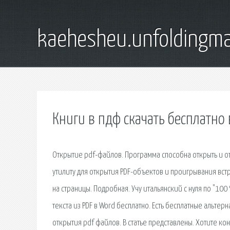
kaehesheu.unfoldingma
Книги в пдф скачать бесплатно
Открытие pdf-файлов. Программа способна открыть и от
утилиту для открытия PDF-объектов и проигрывания вс
на страницы. Подробная. Учу итальянский с нуля по "100
текста из PDF в Word бесплатно. Есть бесплатные альте
открытия pdf файлов. В статье представлены. Хотите кон