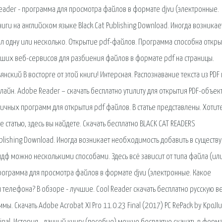
uReader - программа для просмотра файлов в формате djvu (электронные.
иги на английском языке Black Cat Publishing Download. Иногда возникае
л одну или несколько. Открытие pdf-файлов. Программа способна откры
чших веб-сервисов для разбиения файлов в формате pdf на страницы.
янский В восторге от этой книги! Интерсная. Распознавание текста из PDF
айн. Adobe Reader – скачать бесплатно утилиту для открытия PDF-объек
чных программ для открытия pdf файлов. В статье представлены. Хотит
е статью, здесь вы найдете. Скачать бесплатно BLACK CAT READERS
ublishing Download. Иногда возникает необходимость добавить в сущест
пдф можно несколькими способами. Здесь всё зависит от типа файла (или
- программа для просмотра файлов в формате djvu (электронные. Какое
 телефона? В обзоре - лучшие. Cool Reader скачать бесплатно русскую 
мы. Скачать Adobe Acrobat XI Pro 11.0.23 Final (2017) РС RePack by KpoJI