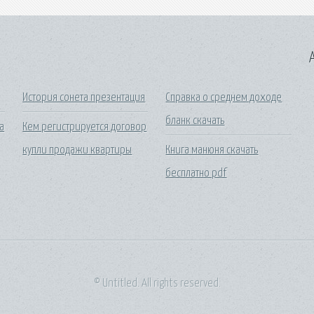
A
История сонета презентация
Справка о среднем доходе
бланк скачать
а
Кем регистрируется договор
купли продажи квартиры
Книга манюня скачать
бесплатно pdf
© Untitled. All rights reserved.