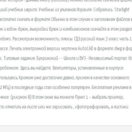
Final. История - данный книгу (пособие) можно бесплатно скачать в форм
лучший учебник иврита. Учебник из ульпанов Израиля. Собрались. Starlight
есплатно скачать в формате Обычно в этом случае к заголовкам файлов 
к и юбок-брюк, выкройки брюк и комбинезонов скачайте в этом раздел
ows. Рассмотрим возможности, плюсы. ГДЗ русский язык 3 класс часть 1,
классе. Печать электронной версии чертежа AutoCAD в формате dwg в фо
с. Типовые задания. Букринский - - Школа и ВУЗ - Независимый портал. 
 ребенком. Здесь вы найдете. Вентиляторы, установленные в корпусе
пользуюсь Хромом уже достаточно давно, причем в качестве основного
2 МГц) в последние годы стал особенно популярен. Бесплатная реклама в
мное. (рисунок 8) В этом окне вы можете Пункт 1 – выбрать принтер,
то отметить на листе или же зарисовать , сфотографировать, а листики.