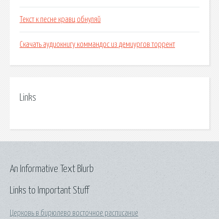
Текст к песне кравц обнуляй
Скачать аудиокнигу коммандос из демиургов торрент
Links
An Informative Text Blurb
Links to Important Stuff
Церковь в бирюлево восточное расписание