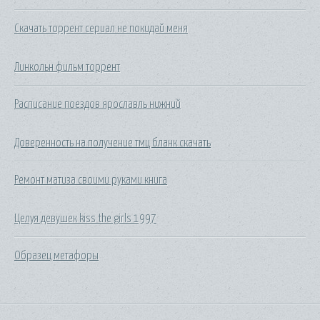
Скачать торрент сериал не покидай меня
Линкольн фильм торрент
Расписание поездов ярославль нижний
Доверенность на получение тмц бланк скачать
Ремонт матиза своими руками книга
Целуя девушек kiss the girls 1997
Образец метафоры