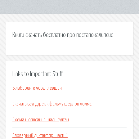
Книги скачать бесплатно про постапокалипсис
Links to Important Stuff
В лабиринте чисел левшин
Скачать саундтрек к фильму шерлок холмс
Схема и описание шали султан
Словарный диктант причастий