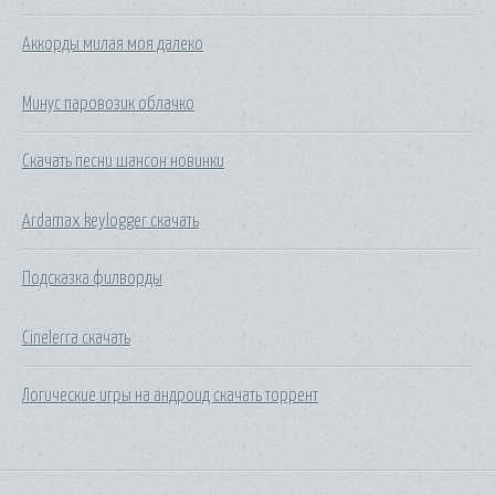
Аккорды милая моя далеко
Минус паровозик облачко
Скачать песни шансон новинки
Ardamax keylogger скачать
Подсказка филворды
Cinelerra скачать
Логические игры на андроид скачать торрент