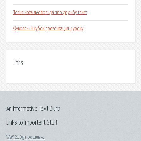
Песня кота леопольда про дружбу текст
Жуковский кубок презентация к уроку
Links
An Informative Text Blurb
Links to Important Stuff
Wa5210g прошивка