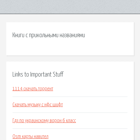
Книги с прикольными названиями
Links to Important Stuff
1114 скачать торрент
Скачать музыку с нфс шифт
Гдз по украинскому ворон 6 класс
Osm карты навител