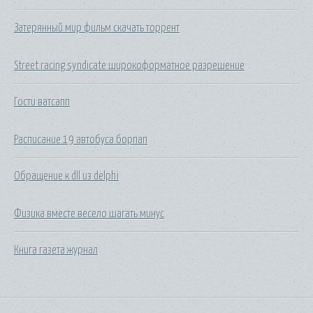
Затерянный мир фильм скачать торрент
Street racing syndicate широкоформатное разрешение
Гости ватсапп
Расписание 19 автобуса борпап
Обращение к dll из delphi
Физика вместе весело шагать минус
Книга газета журнал